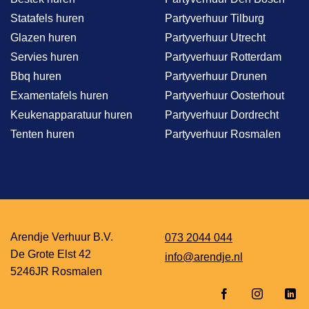
Statafels huren
Partyverhuur Tilburg
Glazen huren
Partyverhuur Utrecht
Servies huren
Partyverhuur Rotterdam
Bbq huren
Partyverhuur Drunen
Examentafels huren
Partyverhuur Oosterhout
Keukenapparatuur huren
Partyverhuur Dordrecht
Tenten huren
Partyverhuur Rosmalen
Arendje Verhuur B.V.
073 2044 044
De Grote Elst 42
info@arendje.nl
5246JR Rosmalen