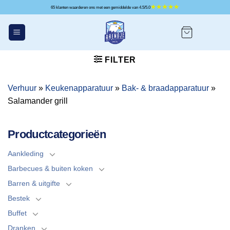
Ga
65 klanten waarderen ons met een gemiddelde van 4.5/5.0
naar
inhoud
FILTER
Verhuur
»
Keukenapparatuur
»
Bak- & braadapparatuur
»
Salamander grill
Productcategorieën
Aankleding
Barbecues & buiten koken
Barren & uitgifte
Bestek
Buffet
Dranken