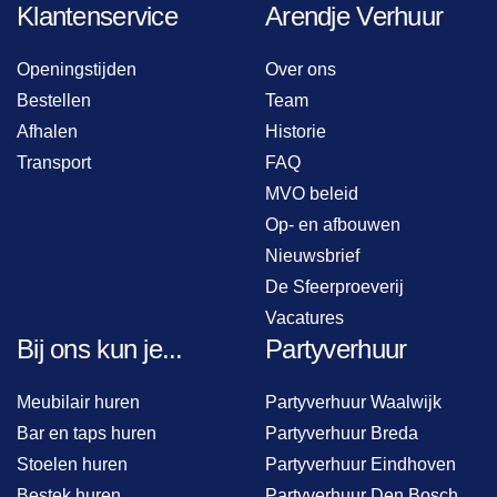
Klantenservice
Arendje Verhuur
Openingstijden
Over ons
Bestellen
Team
Afhalen
Historie
Transport
FAQ
MVO beleid
Op- en afbouwen
Nieuwsbrief
De Sfeerproeverij
Vacatures
Bij ons kun je...
Partyverhuur
Meubilair huren
Partyverhuur Waalwijk
Bar en taps huren
Partyverhuur Breda
Stoelen huren
Partyverhuur Eindhoven
Bestek huren
Partyverhuur Den Bosch