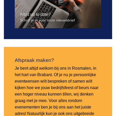
Altijd up to date?
Schrijf je in voor onze nieuwsbrief
Afspraak maken?
Je bent altijd welkom bij ons in Rosmalen, in
het hart van Brabant. Of je nu je persoonlijke
eventwensen wilt bespreken of samen wilt
kijken hoe we jouw bedrijfsfeest of beurs naar
een hoger niveau kunnen tillen, wij denken
graag met je mee. Voor alles rondom
evenementen ben je bij ons aan het juiste
adres! Natuurlijk kun je ook ons uitgebreide