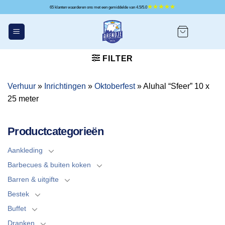
Ga
65 klanten waarderen ons met een gemiddelde van 4.5/5.0
naar
inhoud
FILTER
Verhuur
»
Inrichtingen
»
Oktoberfest
»
Aluhal “Sfeer” 10 x
25 meter
Productcategorieën
Aankleding
Barbecues & buiten koken
Barren & uitgifte
Bestek
Buffet
Dranken