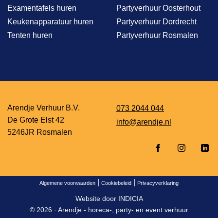
Examentafels huren
Partyverhuur Oosterhout
Keukenapparatuur huren
Partyverhuur Dordrecht
Tenten huren
Partyverhuur Rosmalen
Arendje Verhuur B.V.
073 2044 044
De Grote Elst 42
info@arendje.nl
5246JR Rosmalen
|
|
Algemene voorwaarden
Cookiebeleid
Privacyverklaring
Website door
INDICIA
© 2026 ·
Arendje - horeca-, party- en event verhuur