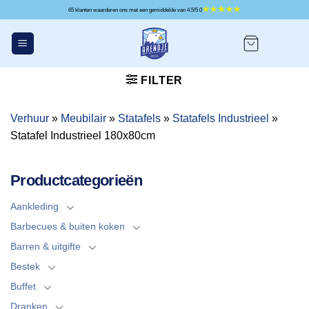
Ga
65 klanten waarderen ons met een gemiddelde van 4.5/5.0
naar
inhoud
FILTER
Verhuur
»
Meubilair
»
Statafels
»
Statafels Industrieel
»
Statafel Industrieel 180x80cm
Productcategorieën
Aankleding
Barbecues & buiten koken
Barren & uitgifte
Bestek
Buffet
Dranken