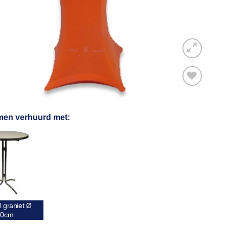
Toevoegen
men verhuurd met:
aan
verlanglijst
l graniet Ø
80cm