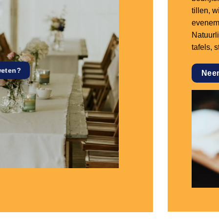
tillen,
eveneme
Natuurl
tafels, 
weten?
Nee