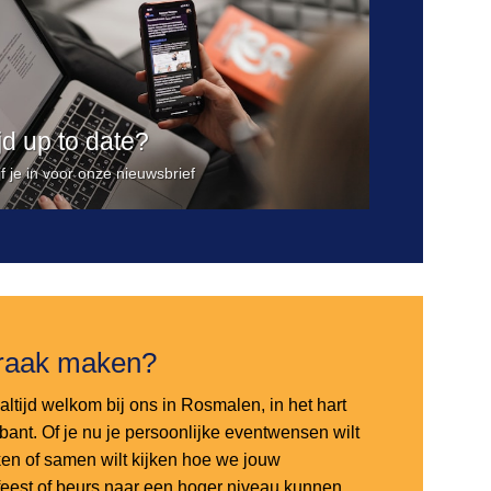
ijd up to date?
jf je in voor onze nieuwsbrief
raak maken?
altijd welkom bij ons in Rosmalen, in het hart
bant. Of je nu je persoonlijke eventwensen wilt
en of samen wilt kijken hoe we jouw
sfeest of beurs naar een hoger niveau kunnen