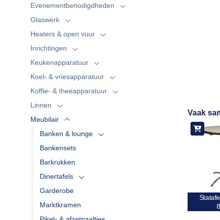
Evenementbenodigdheden
Glaswerk
Heaters & open vuur
Inrichtingen
Keukenapparatuur
Koel- & vriesapparatuur
Koffie- & theeapparatuur
Linnen
Vaak sa
Meubilair
Banken & lounge
Bankensets
Barkrukken
Dinertafels
Garderobe
Statafe
Marktkramen
Piket- & afzetpaaltjes