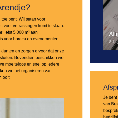
Arendje?
n toe bent. Wij staan voor
it voor verrassingen komt te staan.
 liefst 5.000 m² aan
Alt
 is voor horeca en evenementen.
Schri
lanten en zorgen ervoor dat onze
nsluiten. Bovendien beschikken we
e moeiteloos en snel op iedere
aken we het organiseren van
 ooit.
Afsp
Je bent 
van Bra
besprek
bedrijf