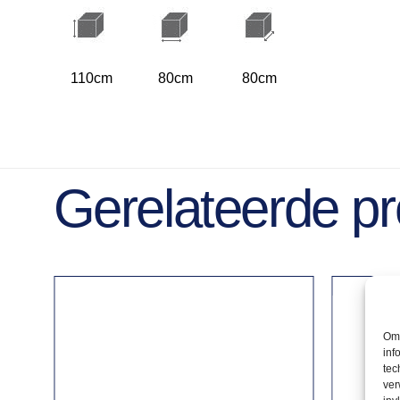
110cm
80cm
80cm
Gerelateerde p
Om 
inf
tec
ver