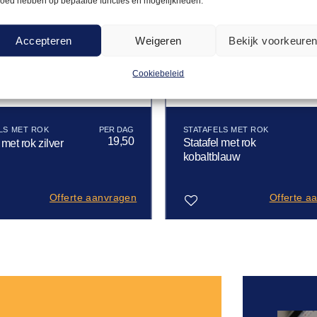
loed hebben op bepaalde functies en mogelijkheden.
Accepteren
Weigeren
Bekijk voorkeure
Cookiebeleid
LS MET ROK
STATAFELS MET ROK
19,50
Statafel met rok
 met rok zilver
kobaltblauw
Offerte aanvragen
Offerte a
Toevoegen
aan
verlanglijst