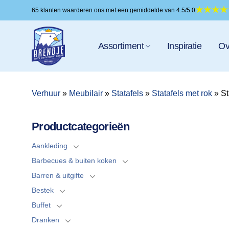
Ga
65 klanten waarderen ons met een gemiddelde van 4.5/5.0
naar
inhoud
Assortiment
Inspiratie
Ov
Verhuur
»
Meubilair
»
Statafels
»
Statafels met rok
»
St
Productcategorieën
Aankleding
Barbecues & buiten koken
Barren & uitgifte
Bestek
Buffet
Dranken