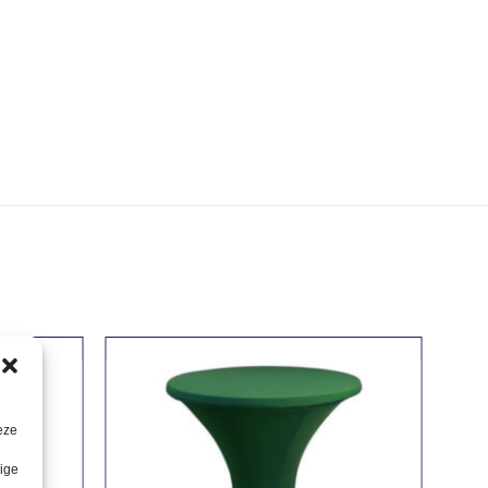
eze
lige