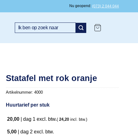
Nu geopend
(073) 2 044 044
Zoeken
naar:
Statafel met rok oranje
Artikelnummer:
4000
Huurtarief per stuk
20,00
|
dag 1
excl. btw.
(
24,20
incl. btw.)
5,00
|
dag 2
excl. btw.