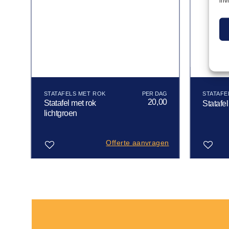
inv
STATAFELS MET ROK
STATAFE
00
20,00
Statafel met rok
Statafel
lichtgroen
gen
Offerte aanvragen
Toevoegen
Toevoegen
aan
aan
verlanglijst
verlanglijst