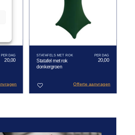
n
STATAFELS MET ROK
20,00
20,00
Statafel met rok
donkergroen
anvragen
Offerte aanvragen
Toevoegen
aan
verlanglijst