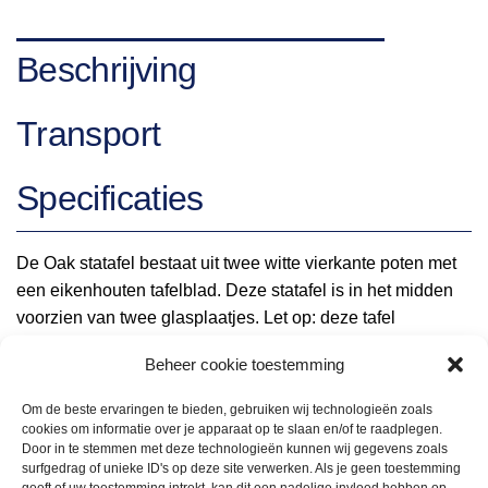
Beschrijving
Transport
Specificaties
De Oak statafel bestaat uit twee witte vierkante poten met
een eikenhouten tafelblad. Deze statafel is in het midden
voorzien van twee glasplaatjes. Let op: deze tafel
heeft geen ingebouwde verlichting. Deze zijn overigens
Beheer cookie toestemming
wel te bestellen bij ons via ons aanbod op de website.
Om de beste ervaringen te bieden, gebruiken wij technologieën zoals
cookies om informatie over je apparaat op te slaan en/of te raadplegen.
Door in te stemmen met deze technologieën kunnen wij gegevens zoals
surfgedrag of unieke ID's op deze site verwerken. Als je geen toestemming
geeft of uw toestemming intrekt, kan dit een nadelige invloed hebben op