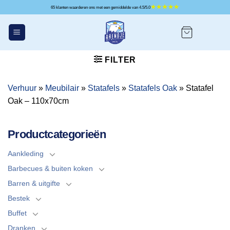
Ga
65 klanten waarderen ons met een gemiddelde van 4.5/5.0
naar
inhoud
FILTER
Verhuur
»
Meubilair
»
Statafels
»
Statafels Oak
»
Statafel
Oak – 110x70cm
Productcategorieën
Aankleding
Barbecues & buiten koken
Barren & uitgifte
Bestek
Buffet
Dranken