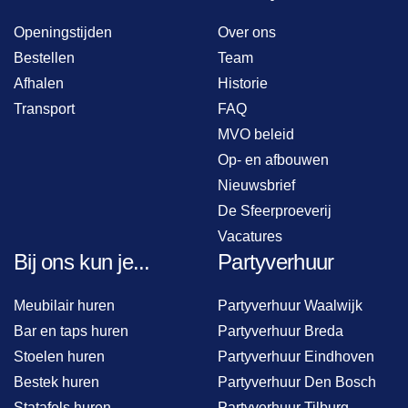
Openingstijden
Over ons
Bestellen
Team
Afhalen
Historie
Transport
FAQ
MVO beleid
Op- en afbouwen
Nieuwsbrief
De Sfeerproeverij
Vacatures
Bij ons kun je...
Partyverhuur
Meubilair huren
Partyverhuur Waalwijk
Bar en taps huren
Partyverhuur Breda
Stoelen huren
Partyverhuur Eindhoven
Bestek huren
Partyverhuur Den Bosch
Statafels huren
Partyverhuur Tilburg