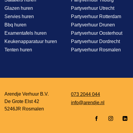
Glazen huren
Partyverhuur Utrecht
Servies huren
Partyverhuur Rotterdam
Bbq huren
Partyverhuur Drunen
Examentafels huren
Partyverhuur Oosterhout
Keukenapparatuur huren
Partyverhuur Dordrecht
Tenten huren
Partyverhuur Rosmalen
Arendje Verhuur B.V.
073 2044 044
De Grote Elst 42
info@arendje.nl
5246JR Rosmalen