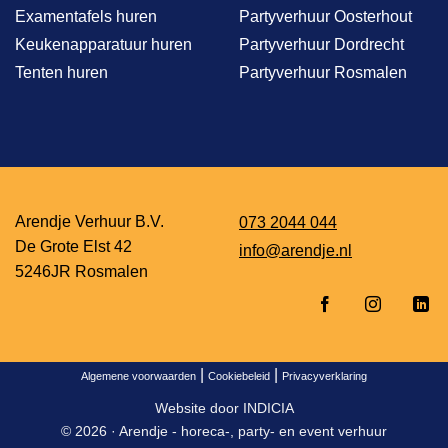
Examentafels huren
Partyverhuur Oosterhout
Keukenapparatuur huren
Partyverhuur Dordrecht
Tenten huren
Partyverhuur Rosmalen
Arendje Verhuur B.V.
073 2044 044
De Grote Elst 42
info@arendje.nl
5246JR Rosmalen
|
|
Algemene voorwaarden
Cookiebeleid
Privacyverklaring
Website door
INDICIA
© 2026 ·
Arendje - horeca-, party- en event verhuur