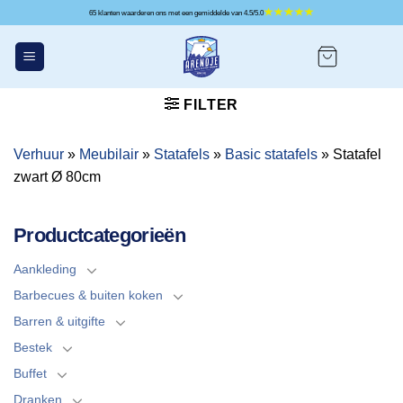
Ga
65 klanten waarderen ons met een gemiddelde van 4.5/5.0
naar
inhoud
FILTER
Verhuur
»
Meubilair
»
Statafels
»
Basic statafels
»
Statafel
zwart Ø 80cm
Productcategorieën
Aankleding
Barbecues & buiten koken
Barren & uitgifte
Bestek
Buffet
Dranken