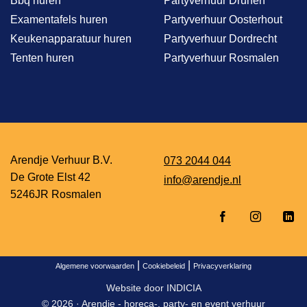
Bbq huren
Partyverhuur Drunen
Examentafels huren
Partyverhuur Oosterhout
Keukenapparatuur huren
Partyverhuur Dordrecht
Tenten huren
Partyverhuur Rosmalen
Arendje Verhuur B.V.
073 2044 044
De Grote Elst 42
info@arendje.nl
5246JR Rosmalen
|
|
Algemene voorwaarden
Cookiebeleid
Privacyverklaring
Website door
INDICIA
© 2026 ·
Arendje - horeca-, party- en event verhuur