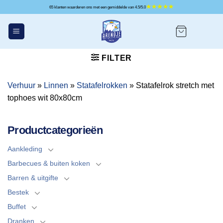
Ga
65 klanten waarderen ons met een gemiddelde van 4.5/5.0
naar
inhoud
FILTER
Verhuur
»
Linnen
»
Statafelrokken
»
Statafelrok stretch met
tophoes wit 80x80cm
Productcategorieën
Aankleding
Barbecues & buiten koken
Barren & uitgifte
Bestek
Buffet
Dranken