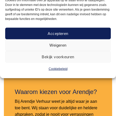
cookies om informatie over je apparaat op te slaan en/of te raadplegen.
Door in te stemmen met deze technologieën kunnen wij gegevens zoals
surfgedrag of unieke ID's op deze site verwerken. Als je geen toestemming
geeft of uw toestemming intrekt, kan dit een nadelige invloed hebben op
bepaalde functies en mogelijkheden.
MANDEN
0,75
Broodmand donker klein
Accepteren
Weigeren
Offerte aanvragen
Bekijk voorkeuren
Toevoegen
Cookiebeleid
aan
verlanglijst
Waarom kiezen voor Arendje?
Bij Arendje Verhuur weet je altijd waar je aan
toe bent. Wij staan voor duidelijke en heldere
afspraken, zodat je nooit voor verrassingen