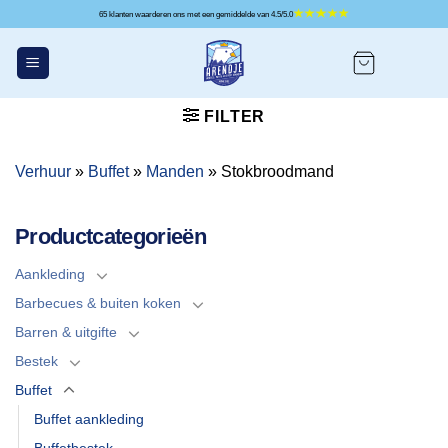
Ga
65 klanten waarderen ons met een gemiddelde van 4.5/5.0
naar
inhoud
FILTER
Verhuur
»
Buffet
»
Manden
»
Stokbroodmand
Productcategorieën
Aankleding
Barbecues & buiten koken
Barren & uitgifte
Bestek
Buffet
Buffet aankleding
Buffetbestek