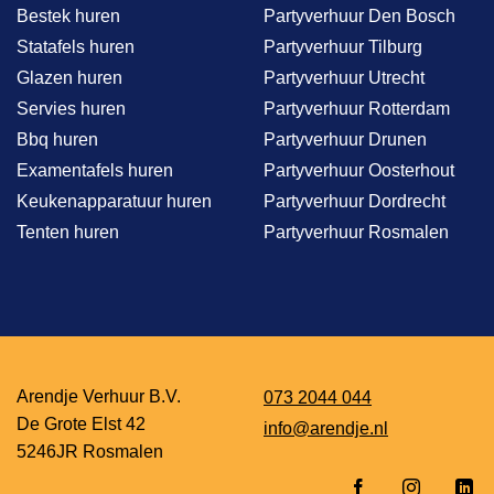
Bestek huren
Partyverhuur Den Bosch
Statafels huren
Partyverhuur Tilburg
Glazen huren
Partyverhuur Utrecht
Servies huren
Partyverhuur Rotterdam
Bbq huren
Partyverhuur Drunen
Examentafels huren
Partyverhuur Oosterhout
Keukenapparatuur huren
Partyverhuur Dordrecht
Tenten huren
Partyverhuur Rosmalen
Arendje Verhuur B.V.
073 2044 044
De Grote Elst 42
info@arendje.nl
5246JR Rosmalen