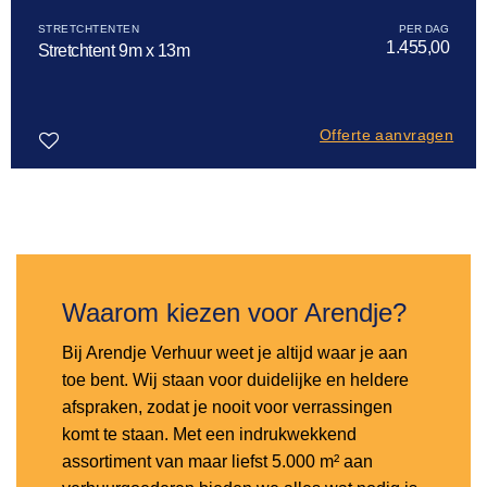
STRETCHTENTEN
1.455,00
Stretchtent 9m x 13m
Offerte aanvragen
Toevoegen
aan
verlanglijst
Waarom kiezen voor Arendje?
Bij Arendje Verhuur weet je altijd waar je aan
toe bent. Wij staan voor duidelijke en heldere
afspraken, zodat je nooit voor verrassingen
komt te staan. Met een indrukwekkend
assortiment van maar liefst 5.000 m² aan