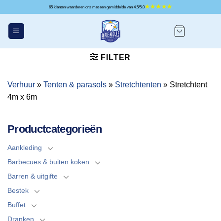
Ga
65 klanten waarderen ons met een gemiddelde van 4.5/5.0
naar
inhoud
FILTER
Verhuur
»
Tenten & parasols
»
Stretchtenten
»
Stretchtent
4m x 6m
Productcategorieën
Aankleding
Barbecues & buiten koken
Barren & uitgifte
Bestek
Buffet
Dranken