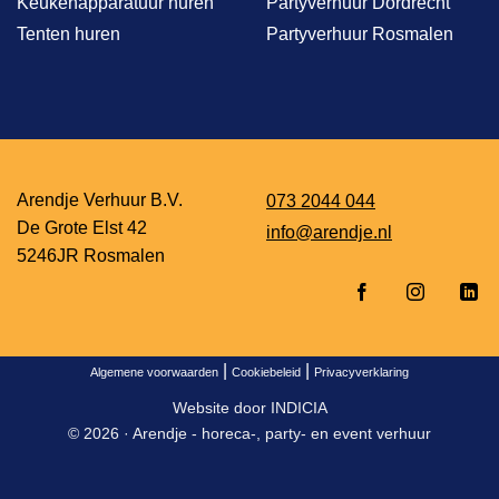
Keukenapparatuur huren
Partyverhuur Dordrecht
Tenten huren
Partyverhuur Rosmalen
Arendje Verhuur B.V.
073 2044 044
De Grote Elst 42
info@arendje.nl
5246JR Rosmalen
|
|
Algemene voorwaarden
Cookiebeleid
Privacyverklaring
Website door
INDICIA
© 2026 ·
Arendje - horeca-, party- en event verhuur