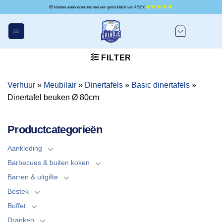
Ga
65 klanten waarderen ons met een gemiddelde van 4.5/5.0
naar
inhoud
FILTER
Verhuur
»
Meubilair
»
Dinertafels
»
Basic dinertafels
»
Dinertafel beuken Ø 80cm
Productcategorieën
Aankleding
Barbecues & buiten koken
Barren & uitgifte
Bestek
Buffet
Dranken