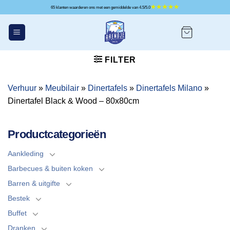
Ga
65 klanten waarderen ons met een gemiddelde van 4.5/5.0
naar
inhoud
FILTER
Verhuur
»
Meubilair
»
Dinertafels
»
Dinertafels Milano
»
Dinertafel Black & Wood – 80x80cm
Productcategorieën
Aankleding
Barbecues & buiten koken
Barren & uitgifte
Bestek
Buffet
Dranken