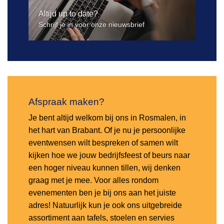
Altijd up to date?
Schrijf je in voor onze nieuwsbrief
Afspraak maken?
Je bent altijd welkom bij ons in Rosmalen, in
het hart van Brabant. Of je nu je persoonlijke
eventwensen wilt bespreken of samen wilt
kijken hoe we jouw bedrijfsfeest of beurs naar
een hoger niveau kunnen tillen, wij denken
graag met je mee. Voor alles rondom
evenementen ben je bij ons aan het juiste
adres! Natuurlijk kun je ook ons uitgebreide
assortiment aan tafels, stoelen en servies