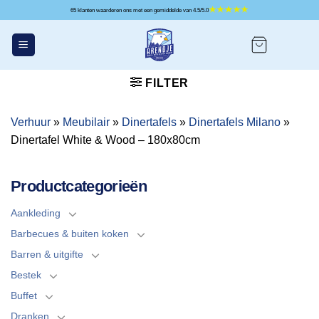
Ga
65 klanten waarderen ons met een gemiddelde van 4.5/5.0
naar
inhoud
FILTER
Verhuur
»
Meubilair
»
Dinertafels
»
Dinertafels Milano
»
Dinertafel White & Wood – 180x80cm
Productcategorieën
Aankleding
Barbecues & buiten koken
Barren & uitgifte
Bestek
Buffet
Dranken