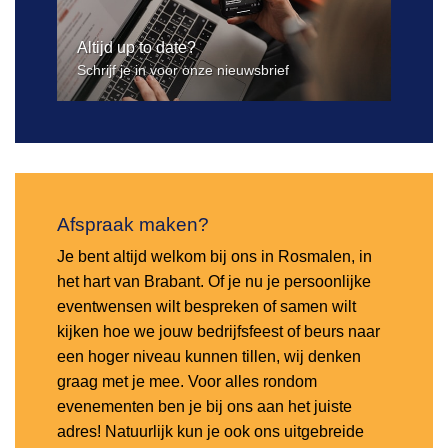
Altijd up to date?
Schrijf je in voor onze nieuwsbrief
Afspraak maken?
Je bent altijd welkom bij ons in Rosmalen, in
het hart van Brabant. Of je nu je persoonlijke
eventwensen wilt bespreken of samen wilt
kijken hoe we jouw bedrijfsfeest of beurs naar
een hoger niveau kunnen tillen, wij denken
graag met je mee. Voor alles rondom
evenementen ben je bij ons aan het juiste
adres! Natuurlijk kun je ook ons uitgebreide