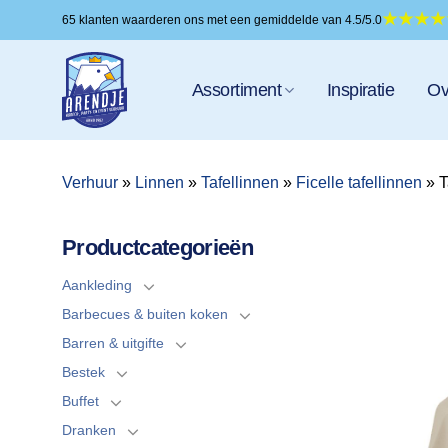
Ga
65 klanten waarderen ons met een gemiddelde van 4.5/5.0
naar
inhoud
Assortiment
Inspiratie
Ov
Verhuur
»
Linnen
»
Tafellinnen
»
Ficelle tafellinnen
»
T
Productcategorieën
Aankleding
Barbecues & buiten koken
Barren & uitgifte
Bestek
Buffet
Dranken