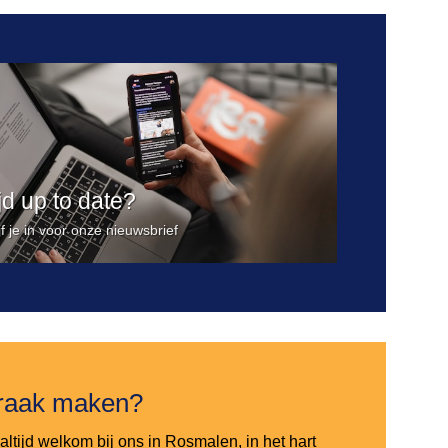
ijd up to date?
jf je in voor onze nieuwsbrief
raak maken?
altijd welkom bij ons in Rosmalen, in het hart