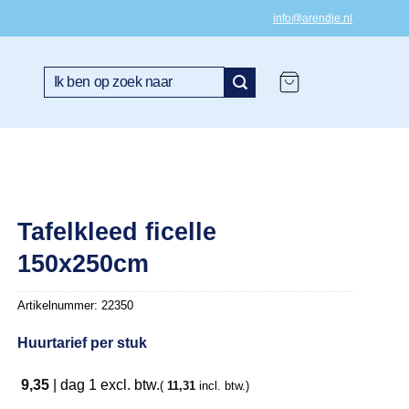
info@arendje.nl
Zoeken
naar:
Tafelkleed ficelle
150x250cm
Artikelnummer:
22350
Huurtarief per stuk
9,35
|
dag 1
excl. btw.
(
11,31
incl. btw.)