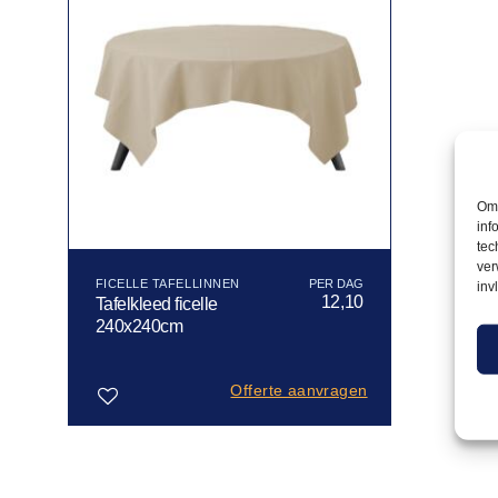
Om 
inf
tec
ver
FICELLE TAFELLINNEN
inv
12,10
Tafelkleed ficelle
240x240cm
Offerte aanvragen
Toevoegen
aan
verlanglijst