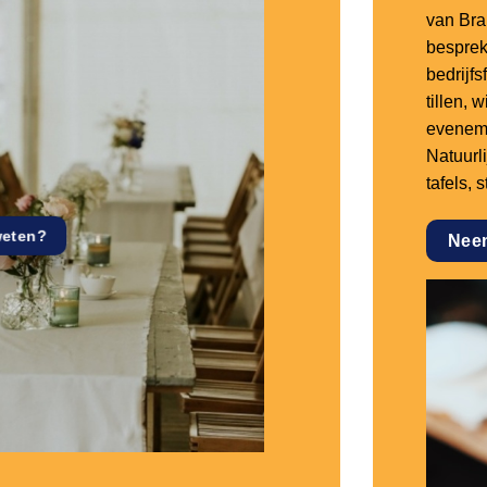
van Bra
besprek
bedrijf
tillen,
eveneme
Natuurl
tafels, 
weten?
Nee