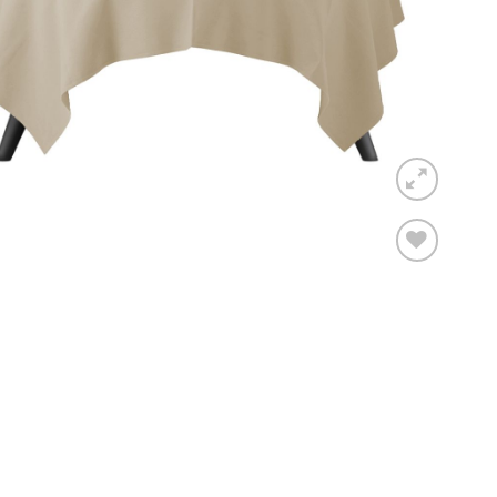
Toevoegen
aan
verlanglijst