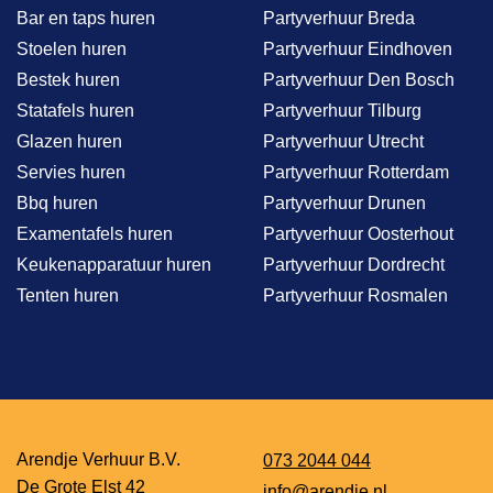
Bar en taps huren
Partyverhuur Breda
Stoelen huren
Partyverhuur Eindhoven
Bestek huren
Partyverhuur Den Bosch
Statafels huren
Partyverhuur Tilburg
Glazen huren
Partyverhuur Utrecht
Servies huren
Partyverhuur Rotterdam
Bbq huren
Partyverhuur Drunen
Examentafels huren
Partyverhuur Oosterhout
Keukenapparatuur huren
Partyverhuur Dordrecht
Tenten huren
Partyverhuur Rosmalen
Arendje Verhuur B.V.
073 2044 044
De Grote Elst 42
info@arendje.nl