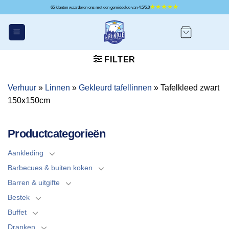
Ga
65 klanten waarderen ons met een gemiddelde van 4.5/5.0
naar
inhoud
FILTER
Verhuur
»
Linnen
»
Gekleurd tafellinnen
»
Tafelkleed zwart
150x150cm
Productcategorieën
Aankleding
Barbecues & buiten koken
Barren & uitgifte
Bestek
Buffet
Dranken