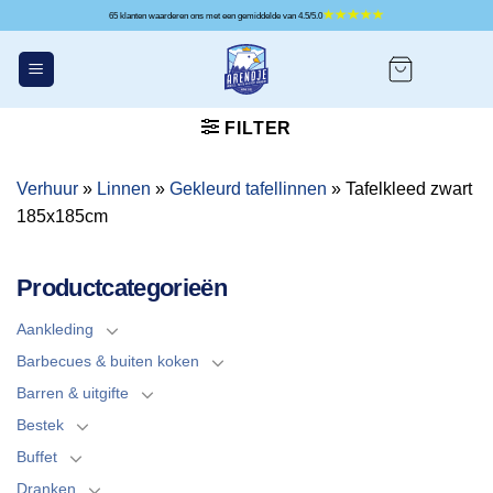
Ga
65 klanten waarderen ons met een gemiddelde van 4.5/5.0
naar
inhoud
FILTER
Verhuur
»
Linnen
»
Gekleurd tafellinnen
»
Tafelkleed zwart
185x185cm
Productcategorieën
Aankleding
Barbecues & buiten koken
Barren & uitgifte
Bestek
Buffet
Dranken