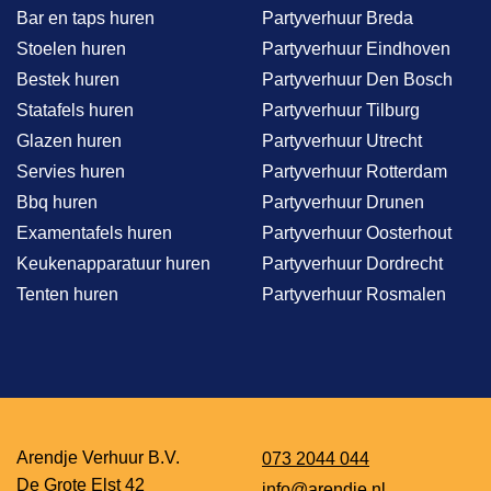
Bar en taps huren
Partyverhuur Breda
Stoelen huren
Partyverhuur Eindhoven
Bestek huren
Partyverhuur Den Bosch
Statafels huren
Partyverhuur Tilburg
Glazen huren
Partyverhuur Utrecht
Servies huren
Partyverhuur Rotterdam
Bbq huren
Partyverhuur Drunen
Examentafels huren
Partyverhuur Oosterhout
Keukenapparatuur huren
Partyverhuur Dordrecht
Tenten huren
Partyverhuur Rosmalen
Arendje Verhuur B.V.
073 2044 044
De Grote Elst 42
info@arendje.nl