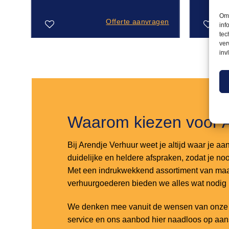
Om 
Offerte aanvragen
inf
tec
ver
inv
Toevoegen
Toevoegen
aan
aan
verlanglijst
verlanglijst
Waarom kiezen voor 
Bij Arendje Verhuur weet je altijd waar je aa
duidelijke en heldere afspraken, zodat je noo
Met een indrukwekkend assortiment van maar
verhuurgoederen bieden we alles wat nodig
We denken mee vanuit de wensen van onze k
service en ons aanbod hier naadloos op aa