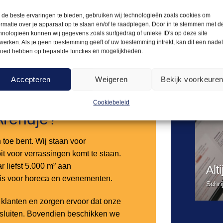
de beste ervaringen te bieden, gebruiken wij technologieën zoals cookies om
Offerte aanvragen
ormatie over je apparaat op te slaan en/of te raadplegen. Door in te stemmen met d
hnologieën kunnen wij gegevens zoals surfgedrag of unieke ID's op deze site
werken. Als je geen toestemming geeft of uw toestemming intrekt, kan dit een nade
loed hebben op bepaalde functies en mogelijkheden.
Accepteren
Weigeren
Bekijk voorkeure
Cookiebeleid
Arendje?
n toe bent. Wij staan voor
it voor verrassingen komt te staan.
 liefst 5.000 m² aan
Alt
 is voor horeca en evenementen.
Schri
lanten en zorgen ervoor dat onze
nsluiten. Bovendien beschikken we