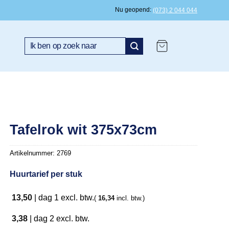
Nu geopend
(073) 2 044 044
Zoeken
naar:
Tafelrok wit 375x73cm
Artikelnummer:
2769
Huurtarief per stuk
13,50
|
dag 1
excl. btw.
(
16,34
incl. btw.)
3,38
|
dag 2
excl. btw.