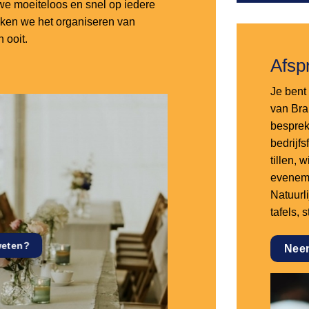
e moeiteloos en snel op iedere
aken we het organiseren van
 ooit.
Afsp
Je bent 
van Bra
besprek
bedrijf
tillen,
eveneme
Natuurl
tafels, 
weten?
Nee