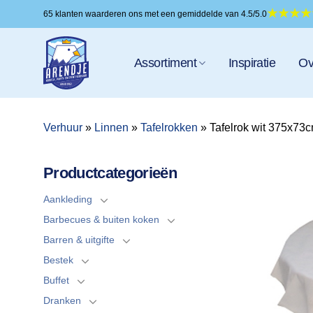
Ga
65 klanten waarderen ons met een gemiddelde van 4.5/5.0
naar
inhoud
Assortiment
Inspiratie
Ov
Verhuur
»
Linnen
»
Tafelrokken
»
Tafelrok wit 375x73
Productcategorieën
Aankleding
Barbecues & buiten koken
Barren & uitgifte
Bestek
Buffet
Dranken