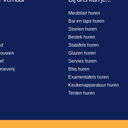
Meubilair huren
Bar en taps huren
Stoelen huren
Bestek huren
id
Statafels huren
bouwen
Glazen huren
ef
Servies huren
roeverij
Bbq huren
Examentafels huren
Keukenapparatuur huren
Tenten huren