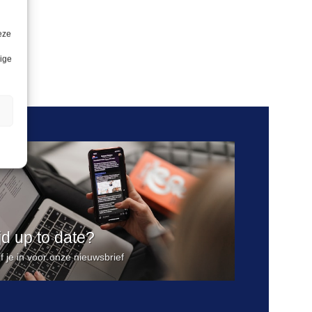
eze
lige
n
ijd up to date?
jf je in voor onze nieuwsbrief