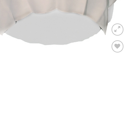
Toevoegen
aan
verlanglijst