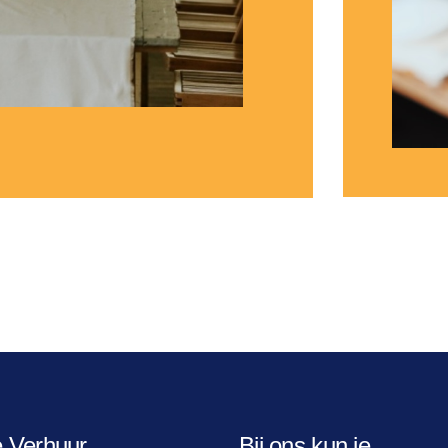
e Verhuur
Bij ons kun je...