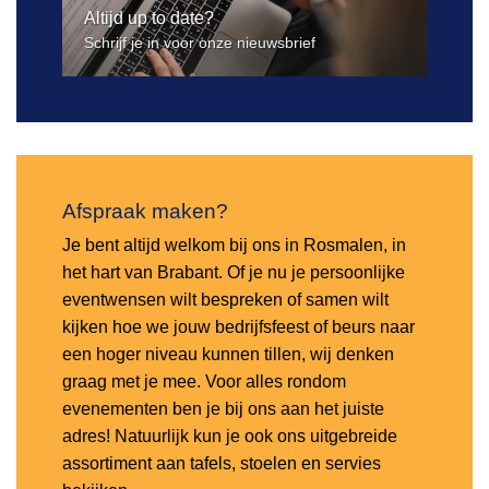
Altijd up to date?
Schrijf je in voor onze nieuwsbrief
Afspraak maken?
Je bent altijd welkom bij ons in Rosmalen, in
het hart van Brabant. Of je nu je persoonlijke
eventwensen wilt bespreken of samen wilt
kijken hoe we jouw bedrijfsfeest of beurs naar
een hoger niveau kunnen tillen, wij denken
graag met je mee. Voor alles rondom
evenementen ben je bij ons aan het juiste
adres! Natuurlijk kun je ook ons uitgebreide
assortiment aan tafels, stoelen en servies