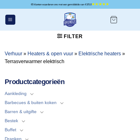
Ga
65 klanten waarderen ons met een gemiddelde van 4.5/5.0
naar
inhoud
FILTER
Verhuur
»
Heaters & open vuur
»
Elektrische heaters
»
Terrasverwarmer elektrisch
Productcategorieën
Aankleding
Barbecues & buiten koken
Barren & uitgifte
Bestek
Buffet
Dranken