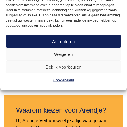
cookies om informatie over je apparaat op te slaan en/of te raadplegen.
Door in te stemmen met deze technologieën kunnen wij gegevens zoals
surfgedrag of unieke ID's op deze site verwerken. Als je geen toestemming
geeft of uw toestemming intrekt, kan dit een nadelige invloed hebben op
bepaalde functies en mogelijkheden.
ELEKTRISCHE HEATERS
28,00
Accepteren
Terrasheater elektrisch op statief –
1800W
Weigeren
Offerte aanvragen
Bekijk voorkeuren
Cookiebeleid
Toevoegen
aan
verlanglijst
Waarom kiezen voor Arendje?
Bij Arendje Verhuur weet je altijd waar je aan