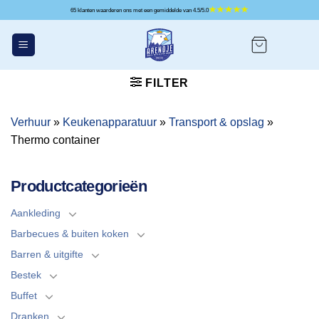
Ga
65 klanten waarderen ons met een gemiddelde van 4.5/5.0
naar
inhoud
FILTER
Verhuur
»
Keukenapparatuur
»
Transport & opslag
»
Thermo container
Productcategorieën
Aankleding
Barbecues & buiten koken
Barren & uitgifte
Bestek
Buffet
Dranken