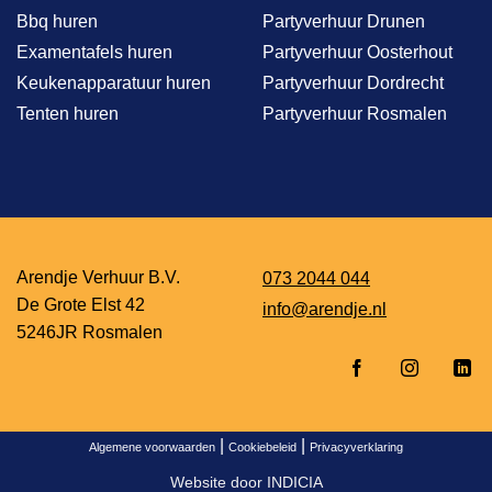
Bbq huren
Partyverhuur Drunen
Examentafels huren
Partyverhuur Oosterhout
Keukenapparatuur huren
Partyverhuur Dordrecht
Tenten huren
Partyverhuur Rosmalen
Arendje Verhuur B.V.
073 2044 044
De Grote Elst 42
info@arendje.nl
5246JR Rosmalen
|
|
Algemene voorwaarden
Cookiebeleid
Privacyverklaring
Website door
INDICIA