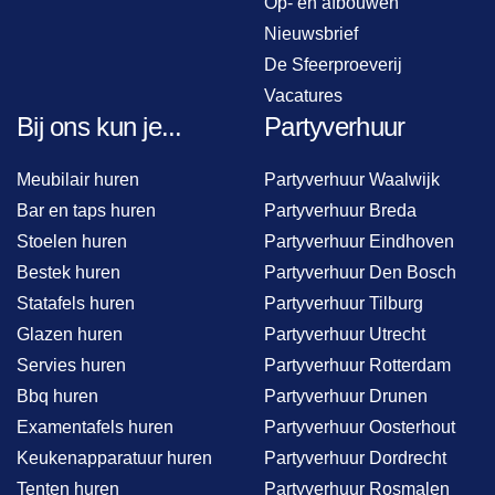
Op- en afbouwen
Nieuwsbrief
De Sfeerproeverij
Vacatures
Bij ons kun je...
Partyverhuur
Meubilair huren
Partyverhuur Waalwijk
Bar en taps huren
Partyverhuur Breda
Stoelen huren
Partyverhuur Eindhoven
Bestek huren
Partyverhuur Den Bosch
Statafels huren
Partyverhuur Tilburg
Glazen huren
Partyverhuur Utrecht
Servies huren
Partyverhuur Rotterdam
Bbq huren
Partyverhuur Drunen
Examentafels huren
Partyverhuur Oosterhout
Keukenapparatuur huren
Partyverhuur Dordrecht
Tenten huren
Partyverhuur Rosmalen