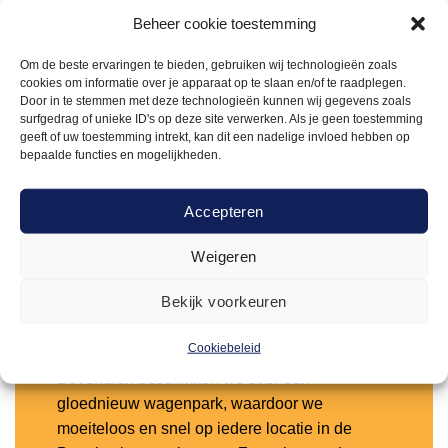
Beheer cookie toestemming
Waarom kiezen voor Arendje?
Om de beste ervaringen te bieden, gebruiken wij technologieën zoals
cookies om informatie over je apparaat op te slaan en/of te raadplegen.
Door in te stemmen met deze technologieën kunnen wij gegevens zoals
Bij Arendje Verhuur weet je altijd waar je aan
surfgedrag of unieke ID's op deze site verwerken. Als je geen toestemming
toe bent. Wij staan voor duidelijke en heldere
geeft of uw toestemming intrekt, kan dit een nadelige invloed hebben op
bepaalde functies en mogelijkheden.
afspraken, zodat je nooit voor verrassingen
komt te staan. Met een indrukwekkend
assortiment van maar liefst 5.000 m² aan
Accepteren
verhuurgoederen bieden we alles wat nodig is
Weigeren
voor horeca en evenementen.
Bekijk voorkeuren
We denken mee vanuit de wensen van onze
klanten en zorgen ervoor dat onze service en
Cookiebeleid
ons aanbod hier naadloos op aansluiten.
Bovendien beschikken we over een
gloednieuw wagenpark, waardoor we
moeiteloos en snel op iedere locatie in de