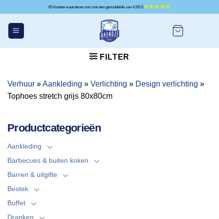
Ga
65 klanten waarderen ons met een gemiddelde van 4.5/5.0
naar
inhoud
FILTER
Verhuur
»
Aankleding
»
Verlichting
»
Design verlichting
»
Tophoes stretch grijs 80x80cm
Productcategorieën
Aankleding
Barbecues & buiten koken
Barren & uitgifte
Bestek
Buffet
Dranken