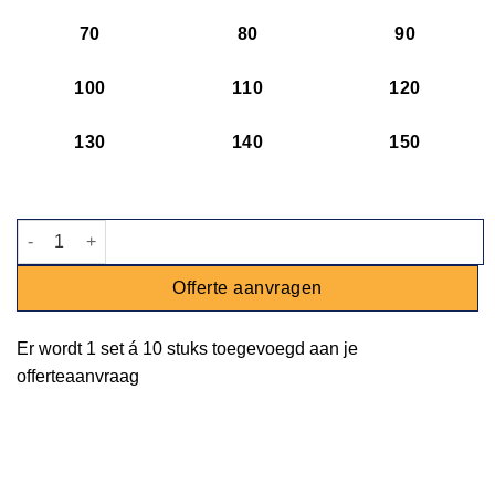
70
80
90
100
110
120
130
140
150
Vork Ice zwart aantal
Offerte aanvragen
Er wordt
1 set
á
10 stuks
toegevoegd aan je
offerteaanvraag