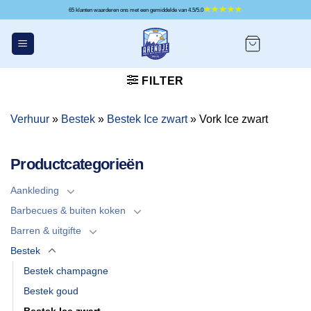
Ga
65 klanten waarderen ons met een gemiddelde van 4.5/5.0
naar
inhoud
FILTER
Verhuur
»
Bestek
»
Bestek Ice zwart
»
Vork Ice zwart
Productcategorieën
Aankleding
Barbecues & buiten koken
Barren & uitgifte
Bestek
Bestek champagne
Bestek goud
Bestek Ice zwart