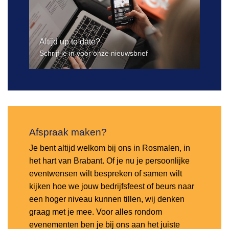
Altijd up to date?
Schrijf je in voor onze nieuwsbrief
Afspraak maken?
Je bent altijd welkom bij ons in Rosmalen, in
het hart van Brabant. Of je nu je persoonlijke
eventwensen wilt bespreken of samen wilt
kijken hoe we jouw bedrijfsfeest of beurs naar
een hoger niveau kunnen tillen, wij denken
graag met je mee. Voor alles rondom
evenementen ben je bij ons aan het juiste