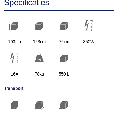
Specificaties
103cm
153cm
76cm
350W
16A
78kg
550 L
Transport