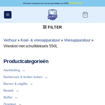
Ga
65 klanten waarderen ons met een gemiddelde van 4.5/5.0
naar
inhoud
FILTER
Verhuur
»
Koel- & vriesapparatuur
»
Vriesapparatuur
»
Vrieskist met schuifdeksels 550L
Productcategorieën
Aankleding
Barbecues & buiten koken
Barren & uitgifte
Bestek
Buffet
Dranken