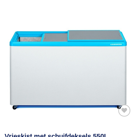
Toevoegen
Vrieskist met schuifdeksels 550L