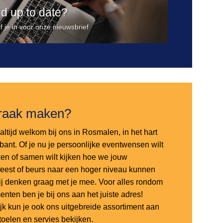
ijd up to date?
jf je in voor onze nieuwsbrief
raak maken?
altijd welkom bij ons in Rosmalen, in het hart
bant. Of je nu je persoonlijke eventwensen wilt
en of samen wilt kijken hoe we jouw
sfeest of beurs naar een hoger niveau kunnen
 wij denken graag met je mee. Voor alles rondom
nten ben je bij ons aan het juiste adres!
ijk kun je ook ons uitgebreide assortiment aan
stoelen en servies bekijken.