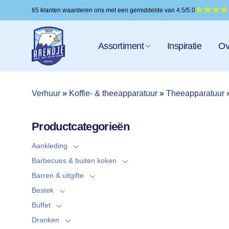
Ga
65 klanten waarderen ons met een gemiddelde van 4.5/5.0
naar
inhoud
Assortiment
Inspiratie
Ov
Verhuur
»
Koffie- & theeapparatuur
»
Theeapparatuur
Productcategorieën
Aankleding
Barbecues & buiten koken
Barren & uitgifte
Bestek
Buffet
Dranken