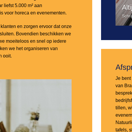
 liefst 5.000 m² aan
Alt
 is voor horeca en evenementen.
Schri
lanten en zorgen ervoor dat onze
nsluiten. Bovendien beschikken we
e moeiteloos en snel op iedere
aken we het organiseren van
 ooit.
Afsp
Je bent 
van Bra
besprek
bedrijf
tillen,
eveneme
Natuurl
tafels, 