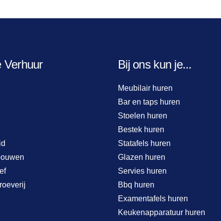
e Verhuur
Bij ons kun je...
Meubilair huren
Bar en taps huren
Stoelen huren
Bestek huren
id
Statafels huren
bouwen
Glazen huren
ef
Servies huren
roeverij
Bbq huren
Examentafels huren
Keukenapparatuur huren