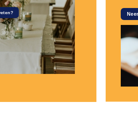
weten?
Nee