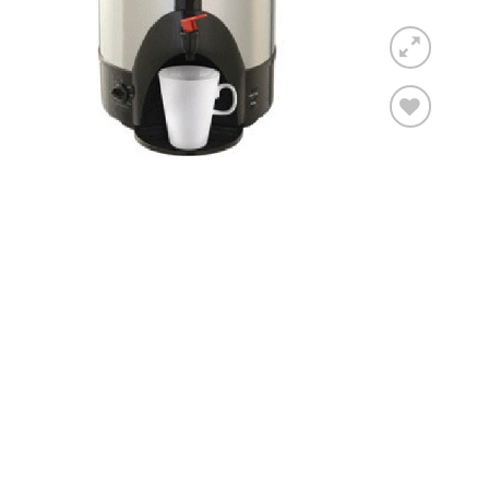
Toevoegen
aan
verlanglijst