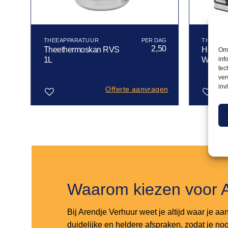
THEEAPPARATUUR
THEEAP
2,50
Theethermoskan RVS
Heetwat
Om 
inf
1L
Waterko
tec
ver
inv
Offerte aanvragen
Toevoegen
Toevoegen
aan
aan
verlanglijst
verlanglijst
Waarom kiezen voor 
Bij Arendje Verhuur weet je altijd waar je aa
duidelijke en heldere afspraken, zodat je noo