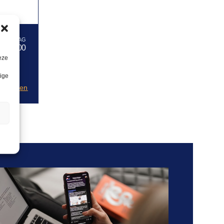
17,00
eze
lige
anvragen
n