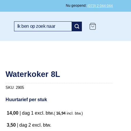
Nu geopend
(073) 2 044 044
Search
for:
Waterkoker 8L
SKU:
2905
Huurtarief per stuk
14,00
|
dag 1
excl. btw.
(
16,94
incl. btw.)
3,50
|
dag 2
excl. btw.