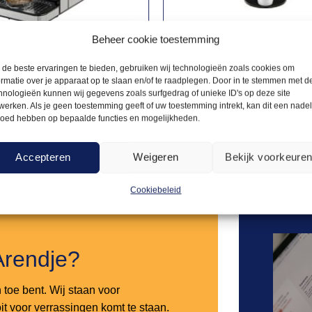
Beheer cookie toestemming
PARATUUR
THEEAPPARATUUR
29,50
erdispenser /
de beste ervaringen te bieden, gebruiken wij technologieën zoals cookies om
Waterkoker 20L
ormatie over je apparaat op te slaan en/of te raadplegen. Door in te stemmen met d
ker 2,7L
hnologieën kunnen wij gegevens zoals surfgedrag of unieke ID's op deze site
werken. Als je geen toestemming geeft of uw toestemming intrekt, kan dit een nade
loed hebben op bepaalde functies en mogelijkheden.
Offerte aanvragen
Offerte a
Accepteren
Weigeren
Bekijk voorkeure
Toevoegen
aan
verlanglijst
Cookiebeleid
Arendje?
n toe bent. Wij staan voor
it voor verrassingen komt te staan.