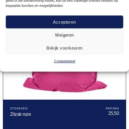
geeft of uw toestemming intrekt, kan dit een nadelige invloed hebben op
bepaalde functies en mogelijkheden.
Accepteren
Weigeren
Bekijk voorkeuren
Cookiebeleid
ZITZAKKEN
25,50
Zitzak roze