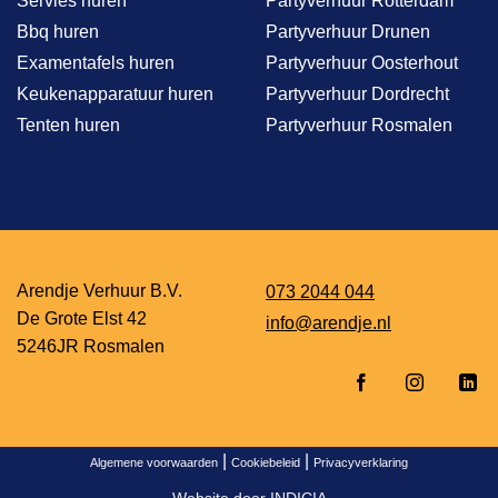
Servies huren
Partyverhuur Rotterdam
Bbq huren
Partyverhuur Drunen
Examentafels huren
Partyverhuur Oosterhout
Keukenapparatuur huren
Partyverhuur Dordrecht
Tenten huren
Partyverhuur Rosmalen
Arendje Verhuur B.V.
073 2044 044
De Grote Elst 42
info@arendje.nl
5246JR Rosmalen
|
|
Algemene voorwaarden
Cookiebeleid
Privacyverklaring