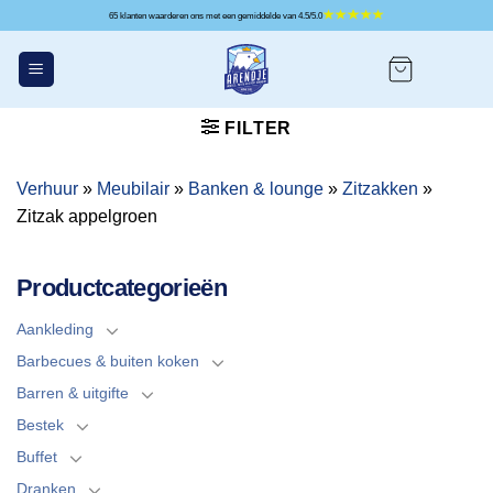
Ga
65 klanten waarderen ons met een gemiddelde van 4.5/5.0
naar
inhoud
FILTER
Verhuur
»
Meubilair
»
Banken & lounge
»
Zitzakken
»
Zitzak appelgroen
Productcategorieën
Aankleding
Barbecues & buiten koken
Barren & uitgifte
Bestek
Buffet
Dranken