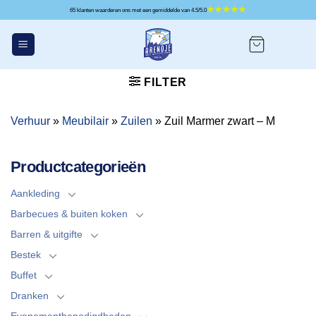
Ga
65 klanten waarderen ons met een gemiddelde van 4.5/5.0
naar
inhoud
FILTER
Verhuur
»
Meubilair
»
Zuilen
»
Zuil Marmer zwart – M
Productcategorieën
Aankleding
Barbecues & buiten koken
Barren & uitgifte
Bestek
Buffet
Dranken
Evenementbenodigdheden