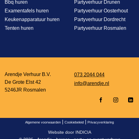
Bbq huren
Partyverhuur Drunen
Examentafels huren
Partyverhuur Oosterhout
Keukenapparatuur huren
Partyverhuur Dordrecht
Tenten huren
Partyverhuur Rosmalen
Arendje Verhuur B.V.
073 2044 044
De Grote Elst 42
info@arendje.nl
5246JR Rosmalen
|
|
Algemene voorwaarden
Cookiebeleid
Privacyverklaring
Website door
INDICIA