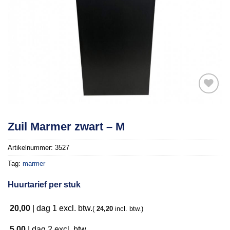
Toevoegen
Zuil Marmer zwart – M
aan
verlanglijst
Artikelnummer:
3527
Tag:
marmer
Huurtarief per stuk
20,00
|
dag 1
excl. btw.
(
24,20
incl. btw.)
5,00
|
dag 2
excl. btw.