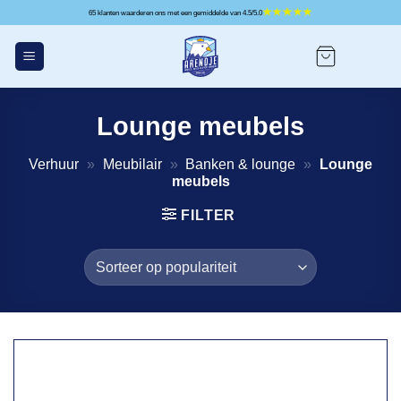
Ga
65 klanten waarderen ons met een gemiddelde van 4.5/5.0
naar
inhoud
Lounge meubels
Verhuur
»
Meubilair
»
Banken & lounge
»
Lounge
meubels
FILTER