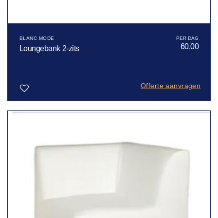
BLANC MODE
60,00
Loungebank 2-zits
Offerte aanvragen
Toevoegen
aan
verlanglijst