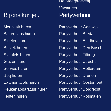
De Sfeerproeverij
Vacatures
Bij ons kun je...
Partyverhuur
Meubilair huren
Partyverhuur Waalwijk
Bar en taps huren
Partyverhuur Breda
Stoelen huren
Partyverhuur Eindhoven
Bestek huren
Partyverhuur Den Bosch
Statafels huren
Partyverhuur Tilburg
Glazen huren
Partyverhuur Utrecht
Servies huren
Partyverhuur Rotterdam
Bbq huren
Partyverhuur Drunen
Examentafels huren
Partyverhuur Oosterhout
Keukenapparatuur huren
Partyverhuur Dordrecht
Tenten huren
Partyverhuur Rosmalen