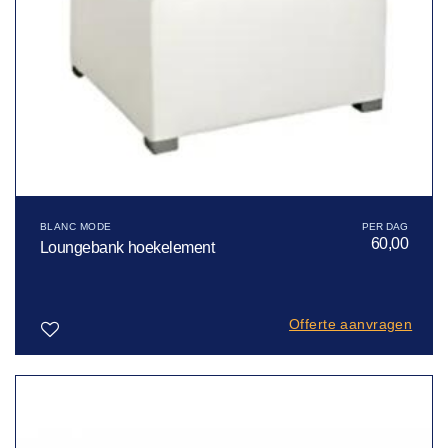
BLANC MODE
60,00
Loungebank hoekelement
Offerte aanvragen
Toevoegen
aan
verlanglijst