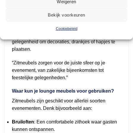
Weigeren
Flexibiliteit
: Ze zijn beschikbaar in verschillende
Bekijk voorkeuren
stijlen en maten, wat zorgt voor veelzijdigheid in je
inrichting.
Cookiebeleid
Functioneel
: Naast zitruimte bieden ze ook
gelegenheid om decoraties, drankjes of hapjes te
plaatsen.
“Zitmeubels zorgen voor de juiste sfeer op je
evenement, van zakelijke bijeenkomsten tot
feestelijke gelegenheden.”
Waar kun je lounge meubels voor gebruiken?
Zitmeubels zijn geschikt voor allerlei soorten
evenementen. Denk bijvoorbeeld aan:
Bruiloften
: Een comfortabele zithoek waar gasten
kunnen ontspannen.