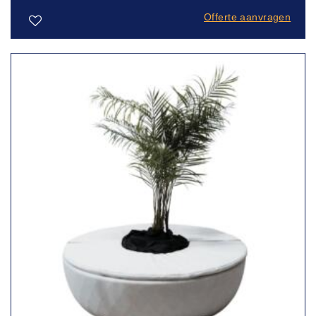
Offerte aanvragen
Toevoegen
aan
verlanglijst