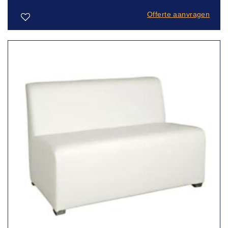
Offerte aanvragen
Toevoegen
aan
verlanglijst