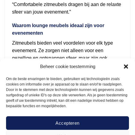
“Comfortabele zitmeubels dragen bij aan de relaxte
sfeer van jouw evenement.”
Waarom lounge meubels ideaal zijn voor
evenementen
Zitmeubels bieden veel voordelen voor elk type
evenement. Ze zorgen niet alleen voor een
gezellige en ontspannen sfeer, maar zijn ook
praktisch en veelzijdig. Dit maakt ze ideaal voor
Beheer cookie toestemming
verschillende soorten bijeenkomsten, van zakelijke
Om de beste ervaringen te bieden, gebruiken wij technologieën zoals
evenementen tot feestelijke gelegenheden.
cookies om informatie over je apparaat op te slaan en/of te raadplegen.
Door in te stemmen met deze technologieën kunnen wij gegevens zoals
Enkele voordelen van lounge meubels:
surfgedrag of unieke ID's op deze site verwerken. Als je geen toestemming
geeft of uw toestemming intrekt, kan dit een nadelige invloed hebben op
bepaalde functies en mogelijkheden.
Comfort
: Gasten kunnen lekker zitten en
ontspannen, wat bijdraagt aan een gezellige sfeer.
Accepteren
Stijl
: De meubels passen bij verschillende thema’s
en zorgen voor een chique uitstraling.