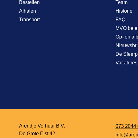
Bestellen
Team
Afhalen
Historie
Transport
FAQ
MVO bele
Op- en af
Nieuwsbri
De Sfeerp
Vacatures
Arendje Verhuur B.V.
073 2044 
De Grote Elst 42
info@aren