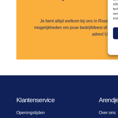
inf
tec
ver
inv
Je bent altijd welkom bij ons in Rosmalen
mogelijkheden om jouw bedrijfsfeest of beurs
adres! Uiteraa
Klantenservice
Arendj
Openingstijden
Over ons