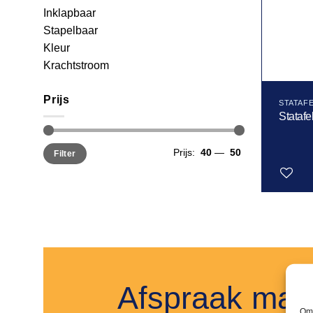
Inklapbaar
Stapelbaar
Kleur
Krachtstroom
Prijs
STATAFE
Stataf
Min.
Max.
Prijs:
40
—
50
Filter
prijs
prijs
Toevoegen
aan
verlanglijst
Afspraak make
Om 