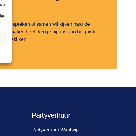
eze
lige
 wil bespreken of samen wil kijken naar de
 te maken heeft ben je bij ons aan het juiste
n
rvies bekijken.
Partyverhuur
Partyverhuur Waalwijk