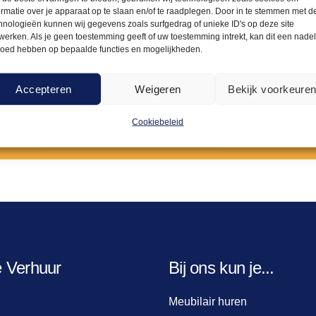
evenement?
ormatie over je apparaat op te slaan en/of te raadplegen. Door in te stemmen met d
hnologieën kunnen wij gegevens zoals surfgedrag of unieke ID's op deze site
werken. Als je geen toestemming geeft of uw toestemming intrekt, kan dit een nade
loed hebben op bepaalde functies en mogelijkheden.
, in de provincie Brabant. Of je nu je persoonlijke event wensen
 naar een hoger niveau te tillen. Voor alles wat met evenementen
Accepteren
Weigeren
Bekijk voorkeure
rd kan je ook ons uitgebreide assortiment tafels, stoelen en se
Neem contact op
Cookiebeleid
e Verhuur
Bij ons kun je...
Meubilair huren