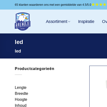
Ga
65 klanten waarderen ons met een gemiddelde van 4.5/5.0
naar
inhoud
Assortiment
Inspiratie
Ov
led
led
Productcategorieën
Lengte
Breedte
Hoogte
Inhoud