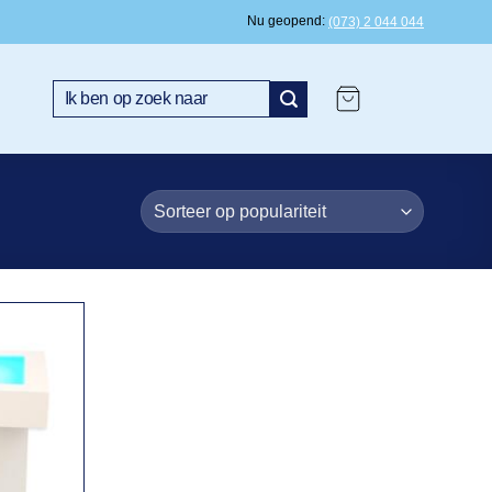
Nu geopend
(073) 2 044 044
Zoeken
naar: