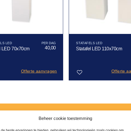
LS LED
STATAFELS LED
40,00
el LED 70x70cm
Statafel LED 110x70cm
Offerte aanvragen
Offerte a
Toevoegen
aan
verlanglijst
Beheer cookie toestemming
n om advies in te wi
de beste ervaringen te bieden, gebruiken wij technologieën zoals cookies om