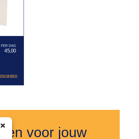
45,00
anvragen
nnen voor jouw