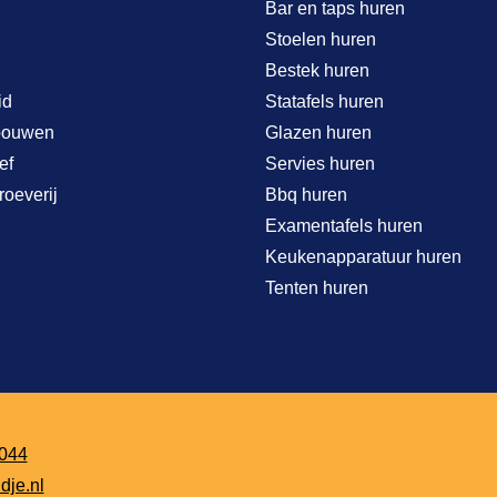
Bar en taps huren
Stoelen huren
Bestek huren
id
Statafels huren
bouwen
Glazen huren
ef
Servies huren
roeverij
Bbq huren
Examentafels huren
Keukenapparatuur huren
Tenten huren
044
dje.nl