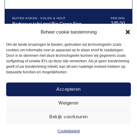
BUITEN KOKEN - KOLEN & HOUT
245,00
Barbecue tafel met Big Green Egg
Large
Beheer cookie toestemming
Om de beste ervaringen te bieden, gebruiken wij technologieën zoals
Offerte aanvragen
cookies om informatie over je apparaat op te slaan en/of te raadplegen.
Door in te stemmen met deze technologieën kunnen wij gegevens zoals
surfgedrag of unieke ID's op deze site verwerken. Als je geen toestemming
geeft of uw toestemming intrekt, kan dit een nadelige invloed hebben op
Toevoegen
bepaalde functies en mogelijkheden.
aan
verlanglijst
Accepteren
Afspraak maken om
Weigeren
advies in te winnen voor
Bekijk voorkeuren
jouw evenement?
Cookiebeleid
Je bent altijd welkom bij ons in Rosmalen, in de