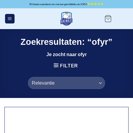
Ga
65 klanten waarderen ons met een gemiddelde van 4.5/5.0
naar
inhoud
Zoekresultaten: “ofyr”
Je zocht naar ofyr
FILTER