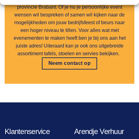
provincie Brabant. Of je nu je persoonlijke event
wensen wil bespreken of samen wil kijken naar de
mogelijkheden om jouw bedrijfsfeest of beurs naar
een hoger niveau te tillen. Voor alles wat met
evenementen te maken heeft ben je bij ons aan het
juiste adres! Uiteraard kan je ook ons uitgebreide
assortiment tafels, stoelen en servies bekijken.
Neem contact op
Klantenservice
Arendje Verhuur