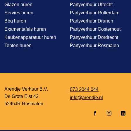
Glazen huren
Partyverhuur Utrecht
Servies huren
Partyverhuur Rotterdam
Bbq huren
Partyverhuur Drunen
Examentafels huren
Partyverhuur Oosterhout
Keukenapparatuur huren
Partyverhuur Dordrecht
Tenten huren
Partyverhuur Rosmalen
Arendje Verhuur B.V.
073 2044 044
De Grote Elst 42
info@arendje.nl
5246JR Rosmalen