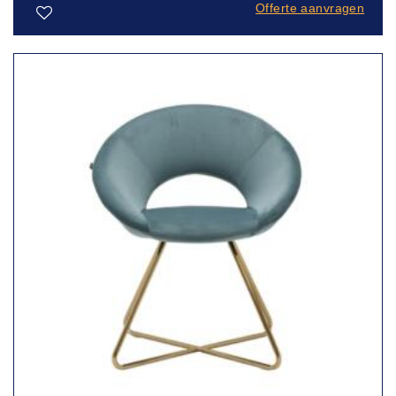
Offerte aanvragen
Toevoegen
aan
verlanglijst