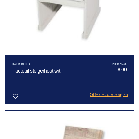
FAUTEUILS
8,00
Fauteuil steigerhout wit
Offerte aanvragen
Toevoegen
aan
verlanglijst