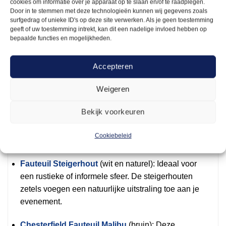
cookies om informatie over je apparaat op te slaan en/of te raadplegen.
Door in te stemmen met deze technologieën kunnen wij gegevens zoals
Arendje heeft een uitgebreide collectie van
surfgedrag of unieke ID's op deze site verwerken. Als je geen toestemming
zitmeubelen in verschillende stijlen. Of je nu gaat
geeft of uw toestemming intrekt, kan dit een nadelige invloed hebben op
bepaalde functies en mogelijkheden.
voor een moderne, klassieke of industriële
uitstraling, er is altijd wel een meubelstuk dat bij
Accepteren
jouw evenement past. Hier zijn enkele populaire
keuzes:
Weigeren
Fauteuil Abby Velours
(zwart, turquoise,
Bekijk voorkeuren
zilvergrijs): Deze elegante zitmeubelen hebben een
luxe uitstraling en zijn perfect voor een chic
Cookiebeleid
evenement.
Fauteuil Steigerhout
(wit en naturel): Ideaal voor
een rustieke of informele sfeer. De steigerhouten
zetels voegen een natuurlijke uitstraling toe aan je
evenement.
Chesterfield Fauteuil Malibu
(bruin): Deze