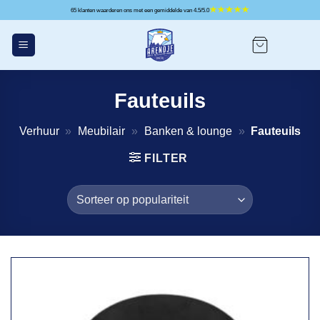
Ga
65 klanten waarderen ons met een gemiddelde van 4.5/5.0
naar
inhoud
Fauteuils
Verhuur
»
Meubilair
»
Banken & lounge
»
Fauteuils
FILTER