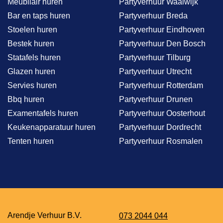
Meubilair huren
Partyverhuur Waalwijk
Bar en taps huren
Partyverhuur Breda
Stoelen huren
Partyverhuur Eindhoven
Bestek huren
Partyverhuur Den Bosch
Statafels huren
Partyverhuur Tilburg
Glazen huren
Partyverhuur Utrecht
Servies huren
Partyverhuur Rotterdam
Bbq huren
Partyverhuur Drunen
Examentafels huren
Partyverhuur Oosterhout
Keukenapparatuur huren
Partyverhuur Dordrecht
Tenten huren
Partyverhuur Rosmalen
Arendje Verhuur B.V.
073 2044 044