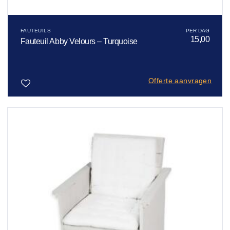
FAUTEUILS
15,00
Fauteuil Abby Velours – Turquoise
Offerte aanvragen
Toevoegen
aan
verlanglijst