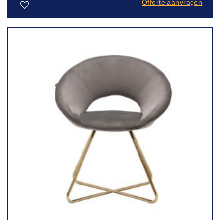
Offerte aanvragen
Toevoegen
aan
verlanglijst