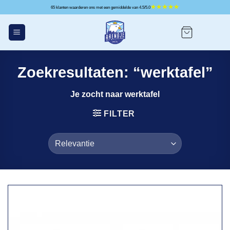
Ga
65 klanten waarderen ons met een gemiddelde van 4.5/5.0
naar
inhoud
Zoekresultaten: “werktafel”
Je zocht naar werktafel
FILTER