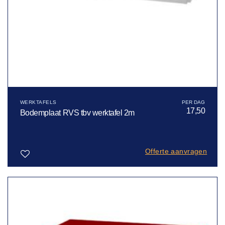
WERKTAFELS
17,50
Bodemplaat RVS tbv werktafel 2m
Offerte aanvragen
Toevoegen
aan
verlanglijst