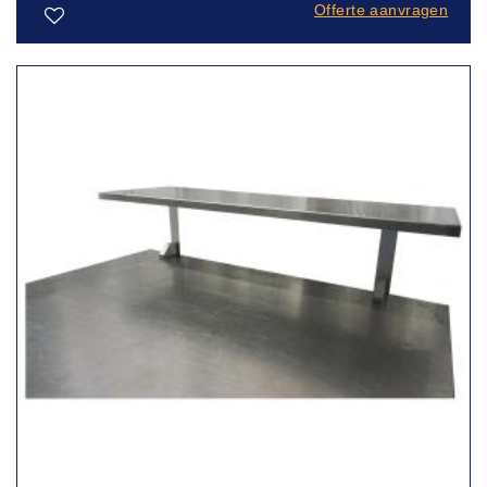
Offerte aanvragen
Toevoegen
aan
verlanglijst