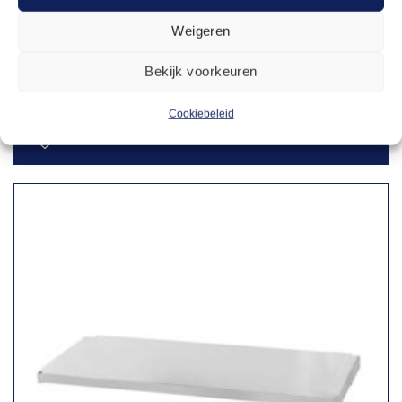
Weigeren
WERKTAFELS
45,50
Werktafel RVS 2m
Bekijk voorkeuren
Cookiebeleid
Offerte aanvragen
Toevoegen
aan
verlanglijst