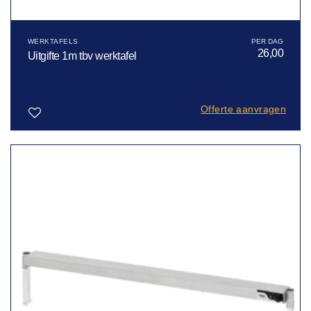
WERKTAFELS
26,00
Uitgifte 1m tbv werktafel
Offerte aanvragen
Toevoegen
aan
verlanglijst