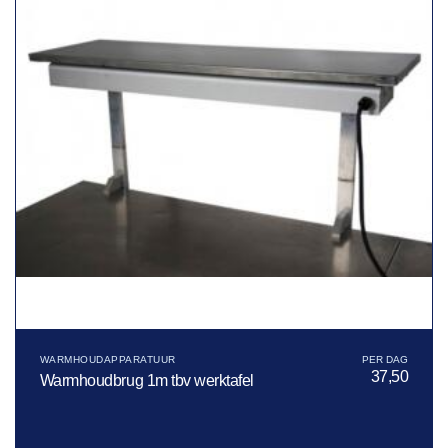
WARMHOUDAPPARATUUR
37,50
Warmhoudbrug 1m tbv werktafel