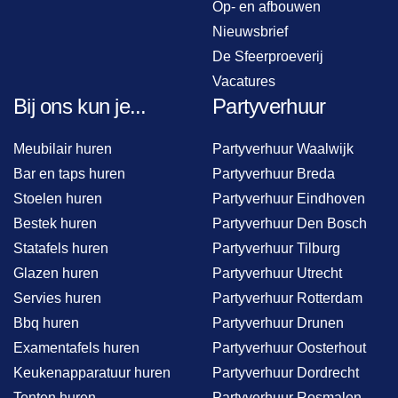
Op- en afbouwen
Nieuwsbrief
De Sfeerproeverij
Vacatures
Bij ons kun je...
Partyverhuur
Meubilair huren
Partyverhuur Waalwijk
Bar en taps huren
Partyverhuur Breda
Stoelen huren
Partyverhuur Eindhoven
Bestek huren
Partyverhuur Den Bosch
Statafels huren
Partyverhuur Tilburg
Glazen huren
Partyverhuur Utrecht
Servies huren
Partyverhuur Rotterdam
Bbq huren
Partyverhuur Drunen
Examentafels huren
Partyverhuur Oosterhout
Keukenapparatuur huren
Partyverhuur Dordrecht
Tenten huren
Partyverhuur Rosmalen