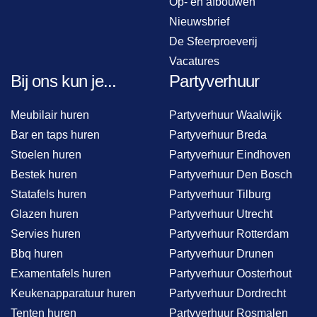
Op- en afbouwen
Nieuwsbrief
De Sfeerproeverij
Vacatures
Bij ons kun je...
Partyverhuur
Meubilair huren
Partyverhuur Waalwijk
Bar en taps huren
Partyverhuur Breda
Stoelen huren
Partyverhuur Eindhoven
Bestek huren
Partyverhuur Den Bosch
Statafels huren
Partyverhuur Tilburg
Glazen huren
Partyverhuur Utrecht
Servies huren
Partyverhuur Rotterdam
Bbq huren
Partyverhuur Drunen
Examentafels huren
Partyverhuur Oosterhout
Keukenapparatuur huren
Partyverhuur Dordrecht
Tenten huren
Partyverhuur Rosmalen