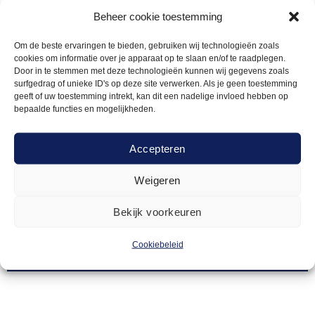
Beheer cookie toestemming
Om de beste ervaringen te bieden, gebruiken wij technologieën zoals
cookies om informatie over je apparaat op te slaan en/of te raadplegen.
Door in te stemmen met deze technologieën kunnen wij gegevens zoals
surfgedrag of unieke ID's op deze site verwerken. Als je geen toestemming
geeft of uw toestemming intrekt, kan dit een nadelige invloed hebben op
bepaalde functies en mogelijkheden.
Accepteren
Weigeren
BRANDBLUSSERS
21,00
AB brandblusser schuim 6L
Bekijk voorkeuren
Cookiebeleid
Offerte aanvragen
Toevoegen
aan
verlanglijst