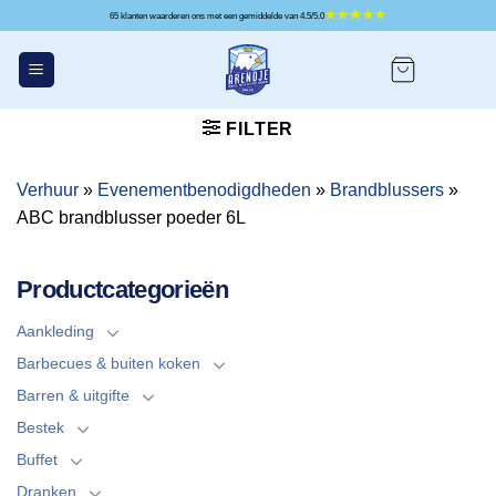
Ga
65 klanten waarderen ons met een gemiddelde van 4.5/5.0
naar
inhoud
FILTER
Verhuur
»
Evenementbenodigdheden
»
Brandblussers
»
ABC brandblusser poeder 6L
Productcategorieën
Aankleding
Barbecues & buiten koken
Barren & uitgifte
Bestek
Buffet
Dranken