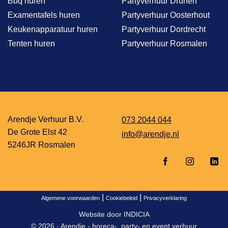
Bbq huren
Partyverhuur Drunen
Examentafels huren
Partyverhuur Oosterhout
Keukenapparatuur huren
Partyverhuur Dordrecht
Tenten huren
Partyverhuur Rosmalen
Arendje Verhuur B.V.
073 2044 044
De Grote Elst 42
info@arendje.nl
5246JR Rosmalen
|
|
Algemene voorwaarden
Cookiebeleid
Privacyverklaring
Website door
INDICIA
© 2026 ·
Arendje - horeca-, party- en event verhuur