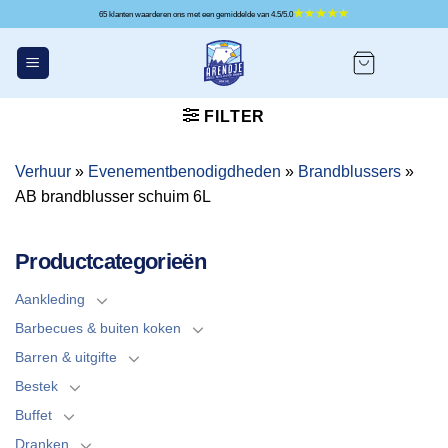
Ga
65 klanten waarderen ons met een gemiddelde van 4.5/5.0
naar
inhoud
FILTER
Verhuur
»
Evenementbenodigdheden
»
Brandblussers
»
AB brandblusser schuim 6L
Productcategorieën
Aankleding
Barbecues & buiten koken
Barren & uitgifte
Bestek
Buffet
Dranken