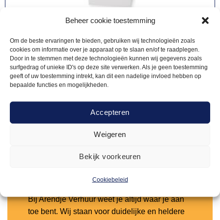
Beheer cookie toestemming
Om de beste ervaringen te bieden, gebruiken wij technologieën zoals
cookies om informatie over je apparaat op te slaan en/of te raadplegen.
STATAFELS LED
Door in te stemmen met deze technologieën kunnen wij gegevens zoals
40,00
Statafel LED 70x70cm
surfgedrag of unieke ID's op deze site verwerken. Als je geen toestemming
geeft of uw toestemming intrekt, kan dit een nadelige invloed hebben op
bepaalde functies en mogelijkheden.
Offerte aanvragen
Accepteren
Weigeren
Toevoegen
aan
verlanglijst
Bekijk voorkeuren
Waarom kiezen voor Arendje?
Cookiebeleid
Bij Arendje Verhuur weet je altijd waar je aan
toe bent. Wij staan voor duidelijke en heldere