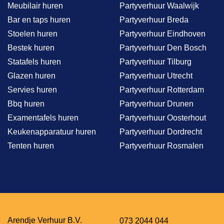
Meubilair huren
Partyverhuur Waalwijk
Bar en taps huren
Partyverhuur Breda
Stoelen huren
Partyverhuur Eindhoven
Bestek huren
Partyverhuur Den Bosch
Statafels huren
Partyverhuur Tilburg
Glazen huren
Partyverhuur Utrecht
Servies huren
Partyverhuur Rotterdam
Bbq huren
Partyverhuur Drunen
Examentafels huren
Partyverhuur Oosterhout
Keukenapparatuur huren
Partyverhuur Dordrecht
Tenten huren
Partyverhuur Rosmalen
Arendje Verhuur B.V.
073 2044 044