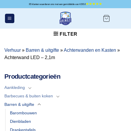
Ga
65 klanten waarderen ons met een gemiddelde van 4.5/5.0
naar
inhoud
FILTER
Verhuur
»
Barren & uitgifte
»
Achterwanden en Kasten
»
Achterwand LED – 2,1m
Productcategorieën
Aankleding
Barbecues & buiten koken
Barren & uitgifte
Barombouwen
Dienbladen
Drankentafels