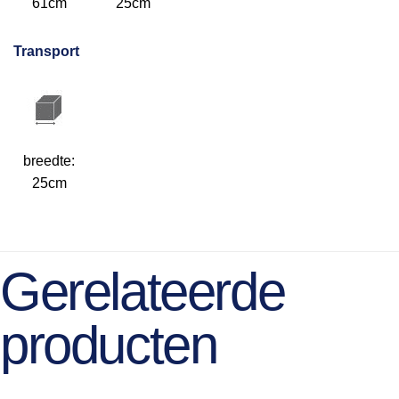
61cm
25cm
Transport
breedte:
25cm
Gerelateerde
producten