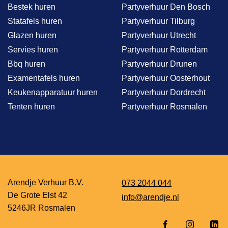
Bestek huren
Partyverhuur Den Bosch
Statafels huren
Partyverhuur Tilburg
Glazen huren
Partyverhuur Utrecht
Servies huren
Partyverhuur Rotterdam
Bbq huren
Partyverhuur Drunen
Examentafels huren
Partyverhuur Oosterhout
Keukenapparatuur huren
Partyverhuur Dordrecht
Tenten huren
Partyverhuur Rosmalen
Arendje Verhuur B.V.
073 2044 044
De Grote Elst 42
info@arendje.nl
5246JR Rosmalen