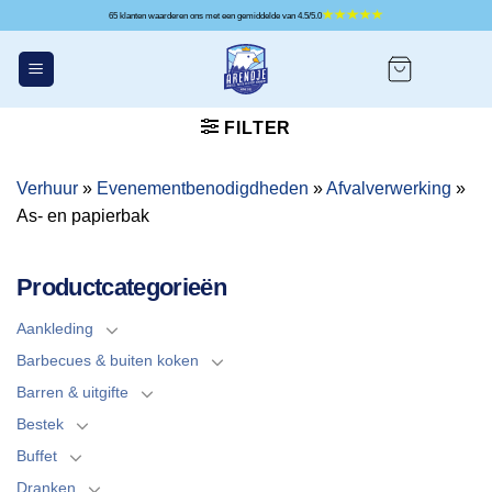
Ga
65 klanten waarderen ons met een gemiddelde van 4.5/5.0
naar
inhoud
FILTER
Verhuur
»
Evenementbenodigdheden
»
Afvalverwerking
»
As- en papierbak
Productcategorieën
Aankleding
Barbecues & buiten koken
Barren & uitgifte
Bestek
Buffet
Dranken