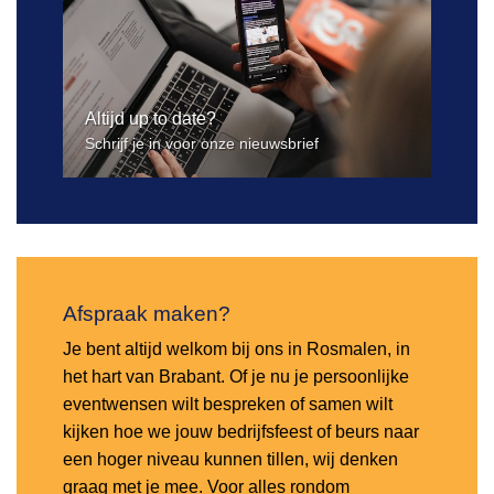
Altijd up to date?
Schrijf je in voor onze nieuwsbrief
Afspraak maken?
Je bent altijd welkom bij ons in Rosmalen, in
het hart van Brabant. Of je nu je persoonlijke
eventwensen wilt bespreken of samen wilt
kijken hoe we jouw bedrijfsfeest of beurs naar
een hoger niveau kunnen tillen, wij denken
graag met je mee. Voor alles rondom