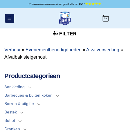
Ga
65 klanten waarderen ons met een gemiddelde van 4.5/5.0
naar
inhoud
FILTER
Verhuur
»
Evenementbenodigdheden
»
Afvalverwerking
»
Afvalbak steigerhout
Productcategorieën
Aankleding
Barbecues & buiten koken
Barren & uitgifte
Bestek
Buffet
Dranken