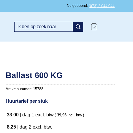
Nu geopend
(073) 2 044 044
Zoeken
naar:
Ballast 600 KG
Artikelnummer:
15788
Huurtarief per stuk
33,00
|
dag 1
excl. btw.
(
39,93
incl. btw.)
8,25
|
dag 2
excl. btw.