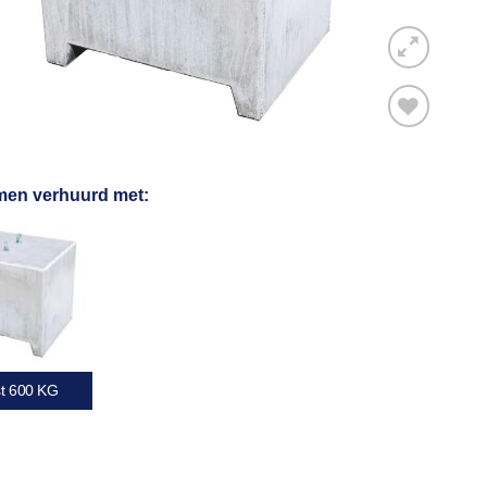
Toevoegen
men verhuurd met:
aan
verlanglijst
st 600 KG