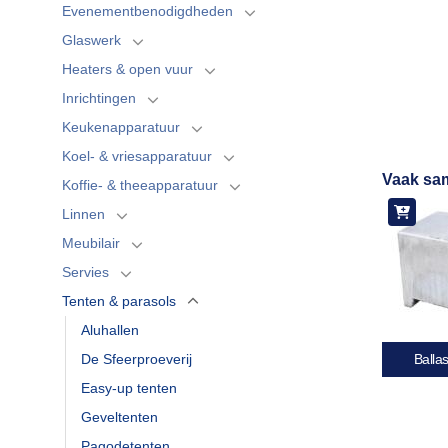
Evenementbenodigdheden
Glaswerk
Heaters & open vuur
Inrichtingen
Keukenapparatuur
Koel- & vriesapparatuur
Vaak sa
Koffie- & theeapparatuur
Linnen
Meubilair
Servies
Tenten & parasols
Aluhallen
De Sfeerproeverij
Balla
Easy-up tenten
Geveltenten
Pagodetenten