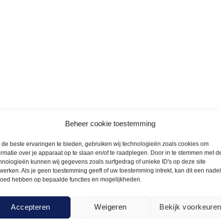
Beheer cookie toestemming
de beste ervaringen te bieden, gebruiken wij technologieën zoals cookies om
Arendje?
ormatie over je apparaat op te slaan en/of te raadplegen. Door in te stemmen met d
hnologieën kunnen wij gegevens zoals surfgedrag of unieke ID's op deze site
werken. Als je geen toestemming geeft of uw toestemming intrekt, kan dit een nade
n toe bent. Wij staan voor
loed hebben op bepaalde functies en mogelijkheden.
it voor verrassingen komt te staan.
 liefst 5.000 m² aan
Alt
Accepteren
Weigeren
Bekijk voorkeure
 is voor horeca en evenementen.
Schri