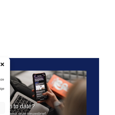
eze
lige
ijd up to date?
n
jf je in voor onze nieuwsbrief