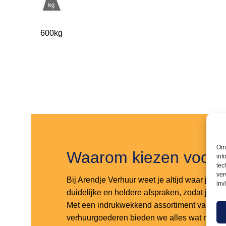
600kg
Om 
Waarom kiezen voor 
inf
tec
ver
Bij Arendje Verhuur weet je altijd waar je aa
inv
duidelijke en heldere afspraken, zodat je noo
Met een indrukwekkend assortiment van maar
verhuurgoederen bieden we alles wat nodig