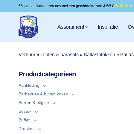
Ga
65 klanten waarderen ons met een gemiddelde van 4.5/5.0
naar
inhoud
Assortiment
Inspiratie
Ov
Verhuur
»
Tenten & parasols
»
Ballastblokken
»
Ballas
Productcategorieën
Aankleding
Barbecues & buiten koken
Barren & uitgifte
Bestek
Buffet
Dranken