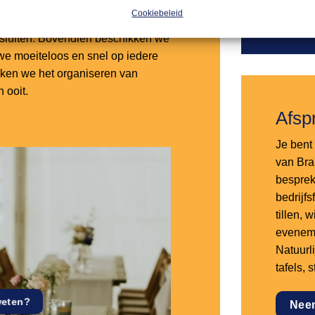
Cookiebeleid
lanten en zorgen ervoor dat onze
nsluiten. Bovendien beschikken we
e moeiteloos en snel op iedere
aken we het organiseren van
 ooit.
Afsp
Je bent 
van Bra
besprek
bedrijf
tillen,
eveneme
Natuurl
tafels, 
weten?
Nee