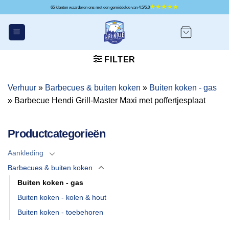
Ga
65 klanten waarderen ons met een gemiddelde van 4.5/5.0
naar
inhoud
FILTER
Verhuur
»
Barbecues & buiten koken
»
Buiten koken - gas
»
Barbecue Hendi Grill-Master Maxi met poffertjesplaat
Productcategorieën
Aankleding
Barbecues & buiten koken
Buiten koken - gas
Buiten koken - kolen & hout
Buiten koken - toebehoren