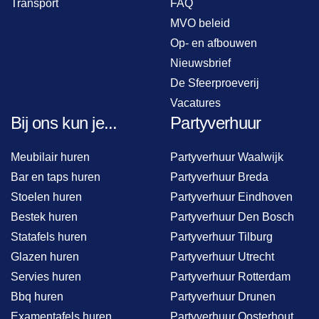
Transport
FAQ
MVO beleid
Op- en afbouwen
Nieuwsbrief
De Sfeerproeverij
Vacatures
Bij ons kun je...
Partyverhuur
Meubilair huren
Partyverhuur Waalwijk
Bar en taps huren
Partyverhuur Breda
Stoelen huren
Partyverhuur Eindhoven
Bestek huren
Partyverhuur Den Bosch
Statafels huren
Partyverhuur Tilburg
Glazen huren
Partyverhuur Utrecht
Servies huren
Partyverhuur Rotterdam
Bbq huren
Partyverhuur Drunen
Examentafels huren
Partyverhuur Oosterhout