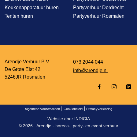
Keukenapparatuur huren
Partyverhuur Dordrecht
Tenten huren
Partyverhuur Rosmalen
Arendje Verhuur B.V.
073 2044 044
De Grote Elst 42
info@arendje.nl
5246JR Rosmalen
|
|
Algemene voorwaarden
Cookiebeleid
Privacyverklaring
Website door
INDICIA
© 2026 ·
Arendje - horeca-, party- en event verhuur