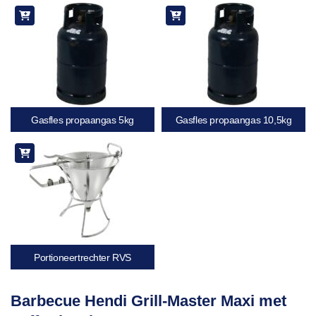
aan
verlanglijst
Gasfles propaangas 5kg
Gasfles propaangas 10,5kg
Portioneertrechter RVS
Barbecue Hendi Grill-Master Maxi met