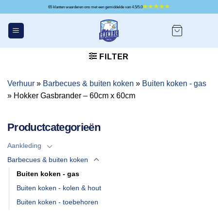
Ga
65 klanten waarderen ons met een gemiddelde van 4.5/5.0
naar
inhoud
FILTER
Verhuur
»
Barbecues & buiten koken
»
Buiten koken - gas
»
Hokker Gasbrander – 60cm x 60cm
Productcategorieën
Aankleding
Barbecues & buiten koken
Buiten koken - gas
Buiten koken - kolen & hout
Buiten koken - toebehoren