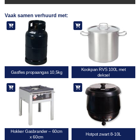
Toevoegen
Vaak samen verhuurd met:
aan
verlanglijst
Kookpan RVS 100L met
Gasfles propaangas 10,5kg
deksel
Hokker Gasbrander – 60cm
Hotpot zwart 8-10L
x 60cm