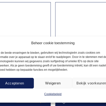
Beheer cookie toestemming
de beste ervaringen te bieden, gebruiken wij technologieën zoals cookies om
ormatie over je apparaat op te slaan en/of te raadplegen. Door in te stemmen met d
hnologieën kunnen wij gegevens zoals surfgedrag of unieke ID's op deze site
werken. Als je geen toestemming geeft of uw toestemming intrekt, kan dit een nade
loed hebben op bepaalde functies en mogelijkheden.
KKEN
BARKRUKKEN
6,25
k Hamburg rood
Barkruk Jorg
Accepteren
Weigeren
Bekijk voorkeure
Cookiebeleid
Offerte aanvragen
Offerte a