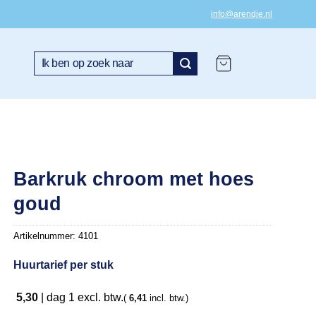
info@arendje.nl
Zoeken
naar:
Barkruk chroom met hoes
goud
Artikelnummer:
4101
Huurtarief per stuk
5,30
|
dag 1
excl. btw.
(
6,41
incl. btw.)