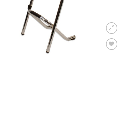
Toevoegen
aan
verlanglijst