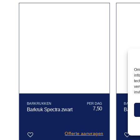
Om 
inf
tec
ver
inv
BARKRUKKEN
BARKRU
60
7,50
Barkruk Spectra zwart
Barkru
gen
Offerte aanvragen