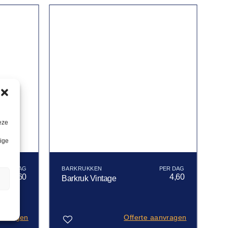
eze
lige
BARKRUKKEN
4,60
4,60
Barkruk Vintage
n
anvragen
Offerte aanvragen