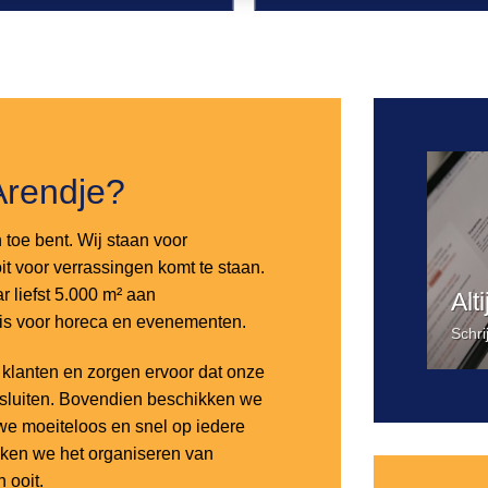
Toevoegen
aan
verlanglijst
Arendje?
n toe bent. Wij staan voor
it voor verrassingen komt te staan.
 liefst 5.000 m² aan
Alt
 is voor horeca en evenementen.
Schri
lanten en zorgen ervoor dat onze
nsluiten. Bovendien beschikken we
e moeiteloos en snel op iedere
aken we het organiseren van
 ooit.