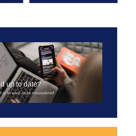
Toevoegen
aan
verlanglijst
ijd up to date?
jf je in voor onze nieuwsbrief