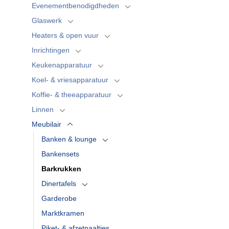
Evenementbenodigdheden
Glaswerk
Heaters & open vuur
Inrichtingen
Keukenapparatuur
Koel- & vriesapparatuur
Koffie- & theeapparatuur
Linnen
Meubilair
Banken & lounge
Bankensets
Barkrukken
Dinertafels
Garderobe
Marktkramen
Piket- & afzetpaaltjes