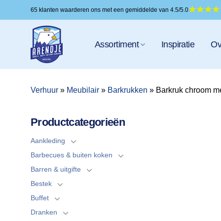
Ga
65 klanten waarderen ons met een gemiddelde van 4.5/5.0
naar
inhoud
Assortiment
Inspiratie
Ov
Verhuur
»
Meubilair
»
Barkrukken
»
Barkruk chroom m
Productcategorieën
Aankleding
Barbecues & buiten koken
Barren & uitgifte
Bestek
Buffet
Dranken