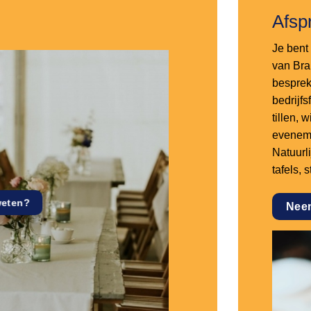
Afsp
Je bent 
van Bra
besprek
bedrijf
tillen,
eveneme
Natuurl
tafels, 
weten?
Nee