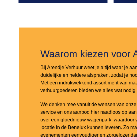
Toevoegen
Toevoegen
aan
aan
verlanglijst
verlanglijst
Waarom kiezen voor 
Bij Arendje Verhuur weet je altijd waar je aa
duidelijke en heldere afspraken, zodat je noo
Met een indrukwekkend assortiment van maar
verhuurgoederen bieden we alles wat nodig
We denken mee vanuit de wensen van onze k
service en ons aanbod hier naadloos op aa
over een gloednieuw wagenpark, waardoor w
locatie in de Benelux kunnen leveren. Zo m
evenementen eenvoudiger en zorgelozer dan