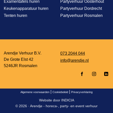
Examentafels huren
Partyverhuur Oosterhout
Keukenapparatuur huren
Partyverhuur Dordrecht
Tenten huren
Partyverhuur Rosmalen
Arendje Verhuur B.V.
073 2044 044
De Grote Elst 42
info@arendje.nl
5246JR Rosmalen
|
|
Algemene voorwaarden
Cookiebeleid
Privacyverklaring
Website door
INDICIA
© 2026 ·
Arendje - horeca-, party- en event verhuur