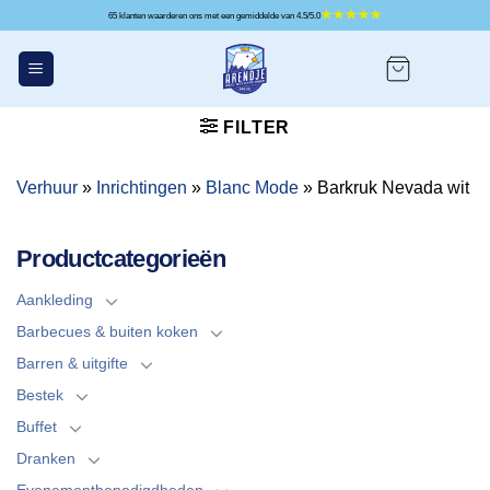
Ga
65 klanten waarderen ons met een gemiddelde van 4.5/5.0
naar
inhoud
FILTER
Verhuur
»
Inrichtingen
»
Blanc Mode
»
Barkruk Nevada wit
Productcategorieën
Aankleding
Barbecues & buiten koken
Barren & uitgifte
Bestek
Buffet
Dranken
Evenementbenodigdheden