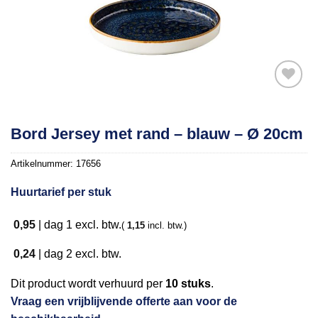
Toevoegen
Bord Jersey met rand – blauw – Ø 20cm
aan
verlanglijst
Artikelnummer:
17656
Huurtarief per stuk
0,95
|
dag 1
excl. btw.
(
1,15
incl. btw.)
0,24
|
dag 2
excl. btw.
Dit product wordt verhuurd per
10 stuks
.
Vraag een vrijblijvende offerte aan voor de