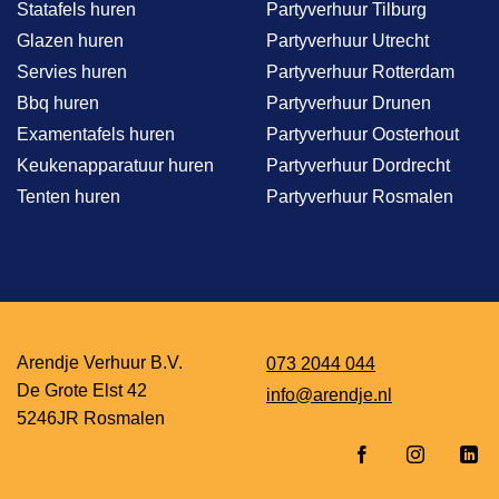
Statafels huren
Partyverhuur Tilburg
Glazen huren
Partyverhuur Utrecht
Servies huren
Partyverhuur Rotterdam
Bbq huren
Partyverhuur Drunen
Examentafels huren
Partyverhuur Oosterhout
Keukenapparatuur huren
Partyverhuur Dordrecht
Tenten huren
Partyverhuur Rosmalen
Arendje Verhuur B.V.
073 2044 044
De Grote Elst 42
info@arendje.nl
5246JR Rosmalen