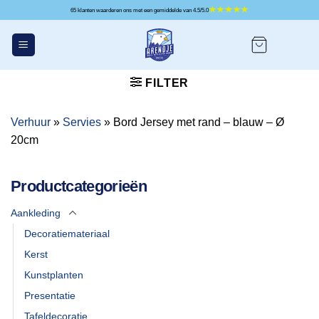
Ga
65 klanten waarderen ons met een gemiddelde van 4.5/5.0
naar
inhoud
FILTER
Verhuur
»
Servies
»
Bord Jersey met rand – blauw – Ø
20cm
Productcategorieën
Aankleding
Decoratiemateriaal
Kerst
Kunstplanten
Presentatie
Tafeldecoratie