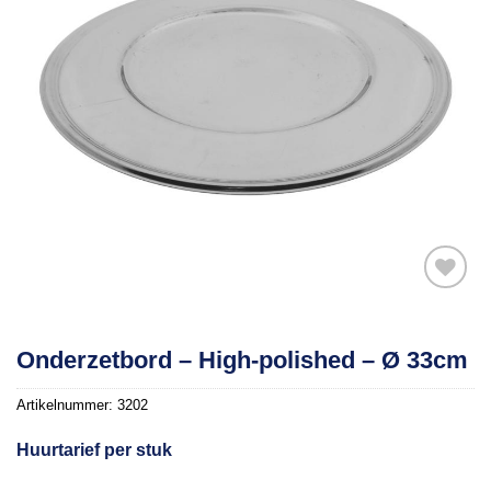
Toevoegen
Onderzetbord – High-polished – Ø 33cm
aan
verlanglijst
Artikelnummer:
3202
Huurtarief per stuk