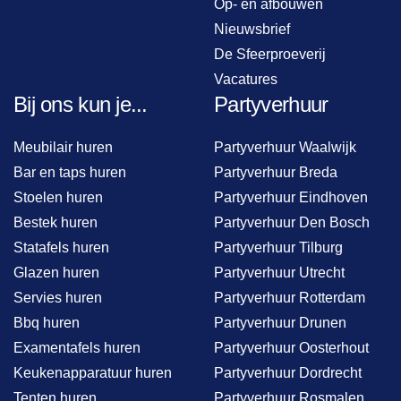
Op- en afbouwen
Nieuwsbrief
De Sfeerproeverij
Vacatures
Bij ons kun je...
Partyverhuur
Meubilair huren
Partyverhuur Waalwijk
Bar en taps huren
Partyverhuur Breda
Stoelen huren
Partyverhuur Eindhoven
Bestek huren
Partyverhuur Den Bosch
Statafels huren
Partyverhuur Tilburg
Glazen huren
Partyverhuur Utrecht
Servies huren
Partyverhuur Rotterdam
Bbq huren
Partyverhuur Drunen
Examentafels huren
Partyverhuur Oosterhout
Keukenapparatuur huren
Partyverhuur Dordrecht
Tenten huren
Partyverhuur Rosmalen