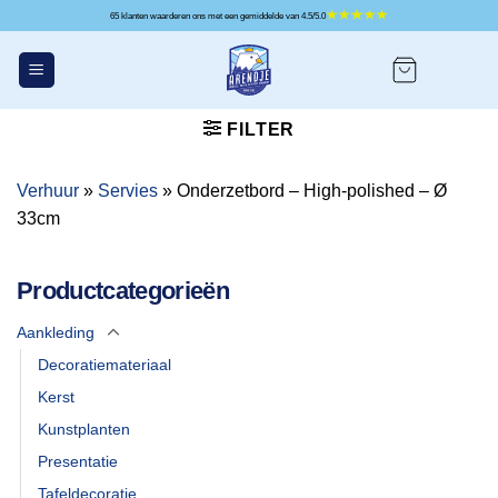
Ga
65 klanten waarderen ons met een gemiddelde van 4.5/5.0
naar
inhoud
FILTER
Verhuur
»
Servies
»
Onderzetbord – High-polished – Ø
33cm
Productcategorieën
Aankleding
Decoratiemateriaal
Kerst
Kunstplanten
Presentatie
Tafeldecoratie