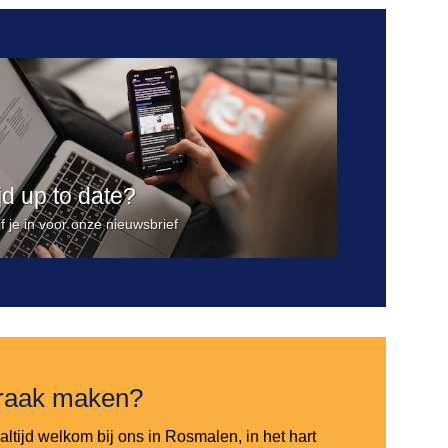
ijd up to date?
jf je in voor onze nieuwsbrief
raak maken?
altijd welkom bij ons in Rosmalen, in het hart