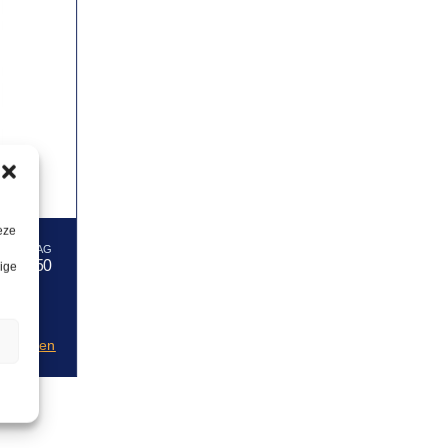
eze
0,50
lige
n
anvragen