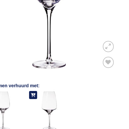
Toevoegen
men verhuurd met:
aan
verlanglijst