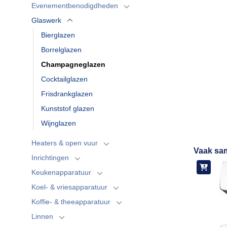
Evenementbenodigdheden
Glaswerk
Bierglazen
Borrelglazen
Champagneglazen
Cocktailglazen
Frisdrankglazen
Kunststof glazen
Wijnglazen
Heaters & open vuur
Vaak sa
Inrichtingen
Keukenapparatuur
Koel- & vriesapparatuur
Koffie- & theeapparatuur
Linnen