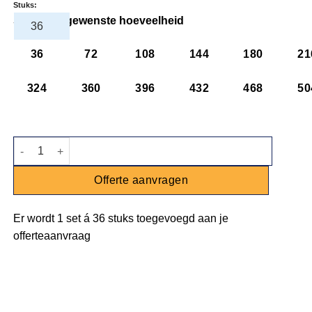
Stuks:
Selecteer gewenste hoeveelheid
36
72
108
144
180
21
324
360
396
432
468
50
Champagneflute Imperiale 19cl aantal
Offerte aanvragen
Er wordt
1 set
á
36 stuks
toegevoegd aan je
offerteaanvraag