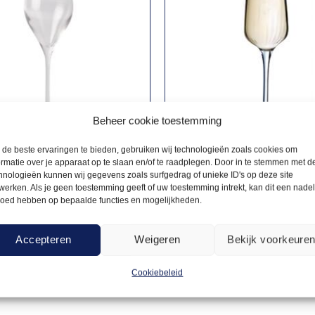
Beheer cookie toestemming
de beste ervaringen te bieden, gebruiken wij technologieën zoals cookies om
ormatie over je apparaat op te slaan en/of te raadplegen. Door in te stemmen met d
hnologieën kunnen wij gegevens zoals surfgedrag of unieke ID's op deze site
GNEGLAZEN
CHAMPAGNEGLAZEN
0,45
gneflute
Champagneflute
werken. Als je geen toestemming geeft of uw toestemming intrekt, kan dit een nade
loed hebben op bepaalde functies en mogelijkheden.
tte 26cl
Symetrie 21cl
Accepteren
Weigeren
Bekijk voorkeure
Offerte aanvragen
Offerte a
Cookiebeleid
Toevoegen
aan
verlanglijst