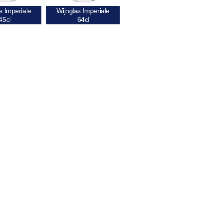
s Imperiale
Wijnglas Imperiale
45cl
64cl