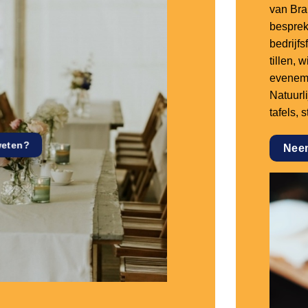
van Bra
besprek
bedrijf
tillen,
eveneme
Natuurl
tafels, 
weten?
Nee