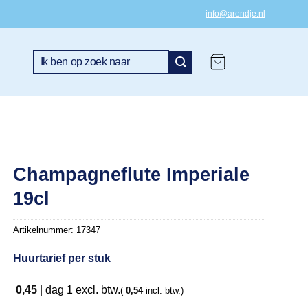
info@arendje.nl
Zoeken
naar:
Champagneflute Imperiale
19cl
Artikelnummer:
17347
Huurtarief per stuk
0,45
|
dag 1
excl. btw.
(
0,54
incl. btw.)