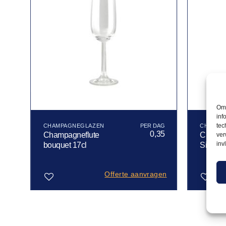
Om 
inf
tec
CHAMPAGNEGLAZEN
CHAMPA
0,35
Champagneflute
Champa
ver
inv
bouquet 17cl
Silhoue
Offerte aanvragen
Toevoegen
Toevoegen
aan
aan
verlanglijst
verlanglijst