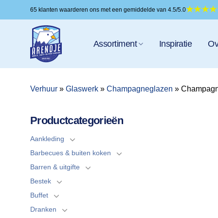
Ga
65 klanten waarderen ons met een gemiddelde van 4.5/5.0
naar
inhoud
Assortiment
Inspiratie
Ov
Verhuur
»
Glaswerk
»
Champagneglazen
»
Champagne
Productcategorieën
Aankleding
Barbecues & buiten koken
Barren & uitgifte
Bestek
Buffet
Dranken