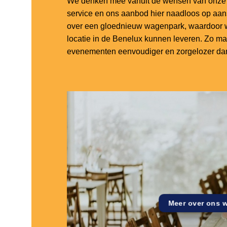
We denken mee vanuit de wensen van onze k
service en ons aanbod hier naadloos op aa
over een gloednieuw wagenpark, waardoor w
locatie in de Benelux kunnen leveren. Zo m
evenementen eenvoudiger en zorgelozer dan
Meer over ons 