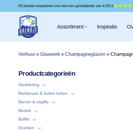
Ga
65 klanten waarderen ons met een gemiddelde van 4.5/5.0
naar
inhoud
Assortiment
Inspiratie
Ov
Verhuur
»
Glaswerk
»
Champagneglazen
»
Champagne
Productcategorieën
Aankleding
Barbecues & buiten koken
Barren & uitgifte
Bestek
Buffet
Dranken