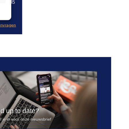
0,45
anvragen
ijd up to date?
jf je in voor onze nieuwsbrief