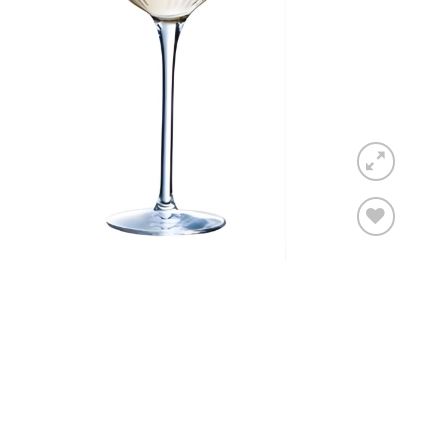
Toevoegen
aan
verlanglijst