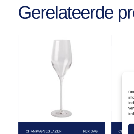
Gerelateerde p
Om 
inf
tec
ver
inv
CHAMPAGNEGLAZEN
CHAMPA