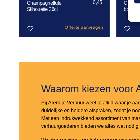
0,45
Champagneflute
Champa
Silhouette 26cl
bouquet
Offerte aanvragen
Toevoegen
Toevoegen
aan
aan
verlanglijst
verlanglijst
Waarom kiezen voor 
Bij Arendje Verhuur weet je altijd waar je aa
duidelijke en heldere afspraken, zodat je noo
Met een indrukwekkend assortiment van maar
verhuurgoederen bieden we alles wat nodig