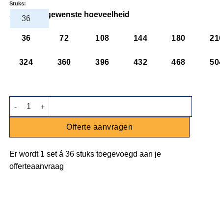
Stuks:
Selecteer gewenste hoeveelheid
36
72
108
144
180
21
324
360
396
432
468
50
Champagneflute Symetrie 21cl aantal
Offerte aanvragen
Er wordt
1 set
á
36 stuks
toegevoegd aan je
offerteaanvraag