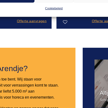
0,35
gneflute
Champagneflute
 17cl
Imperiale 19cl
Cookiebeleid
Offerte aanvragen
Offerte a
Toevoegen
aan
verlanglijst
Arendje?
n toe bent. Wij staan voor
it voor verrassingen komt te staan.
 liefst 5.000 m² aan
Alt
 is voor horeca en evenementen.
Schri