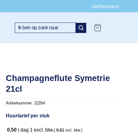
info@arendje.nl
Zoeken
naar:
Champagneflute Symetrie
21cl
Artikelnummer:
22264
Huurtarief per stuk
0,50
|
dag 1
excl. btw.
(
0,61
incl. btw.)