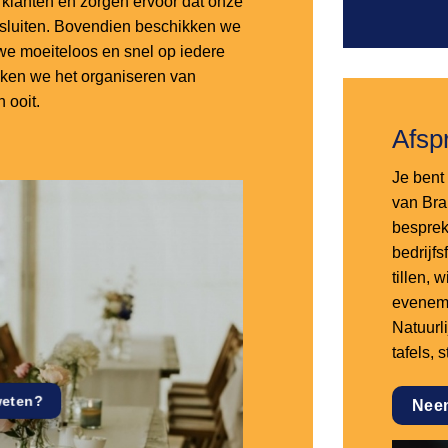
lanten en zorgen ervoor dat onze
nsluiten. Bovendien beschikken we
e moeiteloos en snel op iedere
aken we het organiseren van
 ooit.
Afsp
Je bent 
van Bra
besprek
bedrijf
tillen,
eveneme
Natuurl
tafels, 
weten?
Nee