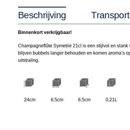
Beschrijving
Transport
Binnenkort verkrijgbaar!
Champagneflûte Symetrie 21cl is een stijlvol en slan
blijven bubbels langer behouden en komen aroma’s optima
uitstraling.
24cm
6.5cm
6.5cm
0,21L