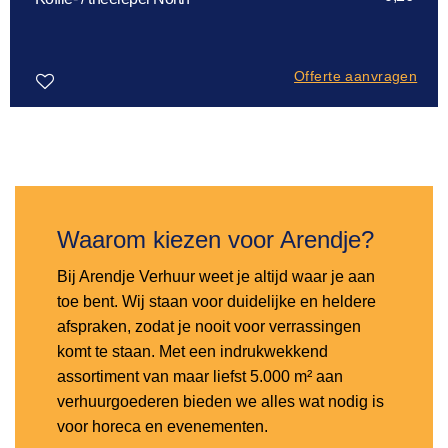
Offerte aanvragen
Toevoegen
aan
verlanglijst
Waarom kiezen voor Arendje?
Bij Arendje Verhuur weet je altijd waar je aan
toe bent. Wij staan voor duidelijke en heldere
afspraken, zodat je nooit voor verrassingen
komt te staan. Met een indrukwekkend
assortiment van maar liefst 5.000 m² aan
verhuurgoederen bieden we alles wat nodig is
voor horeca en evenementen.