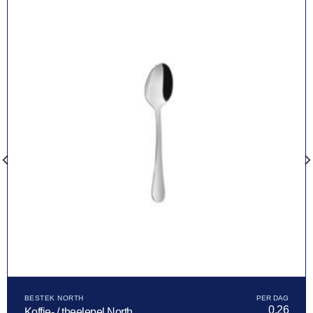
BESTEK NORTH
0,26
Koffie- / theelepel North