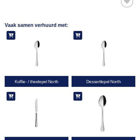
Toevoegen
Vaak samen verhuurd met:
aan
verlanglijst
Koffie- / theelepel North
Dessertlepel North