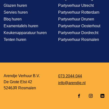
Glazen huren
Partyverhuur Utrecht
Servies huren
Partyverhuur Rotterdam
Bbq huren
Partyverhuur Drunen
Examentafels huren
Partyverhuur Oosterhout
Keukenapparatuur huren
Partyverhuur Dordrecht
Tenten huren
Partyverhuur Rosmalen
Arendje Verhuur B.V.
073 2044 044
De Grote Elst 42
info@arendje.nl
5246JR Rosmalen