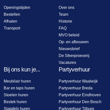
Openingstijden
Over ons
Bestellen
Team
Afhalen
Historie
Transport
FAQ
MVO beleid
Op- en afbouwen
Nieuwsbrief
De Sfeerproeverij
Vacatures
Bij ons kun je...
Partyverhuur
Meubilair huren
Partyverhuur Waalwijk
Bar en taps huren
Partyverhuur Breda
Stoelen huren
Partyverhuur Eindhoven
Bestek huren
Partyverhuur Den Bosch
Statafels huren
Partyverhuur Tilburg