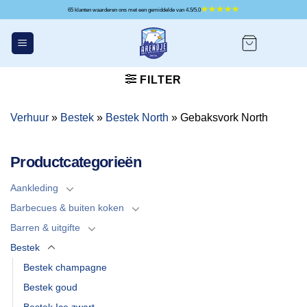
Ga
65 klanten waarderen ons met een gemiddelde van 4.5/5.0
naar
inhoud
FILTER
Verhuur
»
Bestek
»
Bestek North
»
Gebaksvork North
Productcategorieën
Aankleding
Barbecues & buiten koken
Barren & uitgifte
Bestek
Bestek champagne
Bestek goud
Bestek Ice zwart