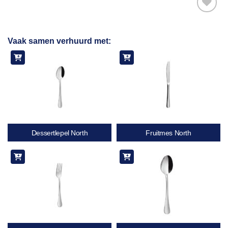
Toevoegen
Vaak samen verhuurd met:
aan
verlanglijst
Dessertlepel North
Fruitmes North