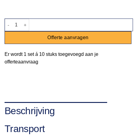
Koffie- / theelepel North aantal
Offerte aanvragen
Er wordt
1 set
á
10 stuks
toegevoegd aan je
offerteaanvraag
Beschrijving
Transport