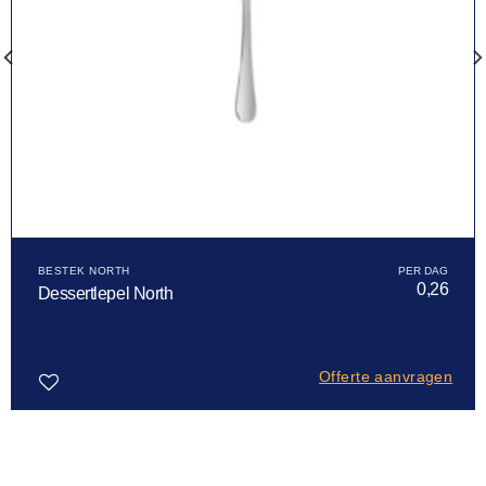
BESTEK NORTH
0,26
Dessertlepel North
Offerte aanvragen
Toevoegen
aan
verlanglijst