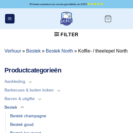
Ga
65 klanten waarderen ons met een gemiddelde van 4.5/5.0
naar
inhoud
FILTER
Verhuur
»
Bestek
»
Bestek North
»
Koffie- / theelepel North
Productcategorieën
Aankleding
Barbecues & buiten koken
Barren & uitgifte
Bestek
Bestek champagne
Bestek goud
Bestek Ice zwart