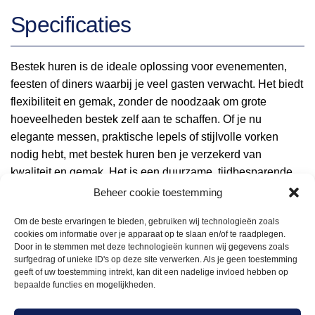
Specificaties
Bestek huren is de ideale oplossing voor evenementen,
feesten of diners waarbij je veel gasten verwacht. Het biedt
flexibiliteit en gemak, zonder de noodzaak om grote
hoeveelheden bestek zelf aan te schaffen. Of je nu
elegante messen, praktische lepels of stijlvolle vorken
nodig hebt, met bestek huren ben je verzekerd van
kwaliteit en gemak. Het is een duurzame, tijdbesparende
keuze voor zowel kleine als grote bijeenkomsten.
Beheer cookie toestemming
Om de beste ervaringen te bieden, gebruiken wij technologieën zoals
cookies om informatie over je apparaat op te slaan en/of te raadplegen.
Door in te stemmen met deze technologieën kunnen wij gegevens zoals
surfgedrag of unieke ID's op deze site verwerken. Als je geen toestemming
geeft of uw toestemming intrekt, kan dit een nadelige invloed hebben op
12.5cm
bepaalde functies en mogelijkheden.