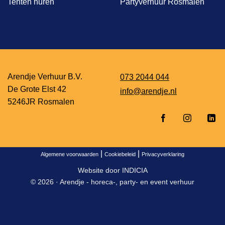
Tenten huren
Partyverhuur Rosmalen
Arendje Verhuur B.V.
073 2044 044
De Grote Elst 42
info@arendje.nl
5246JR Rosmalen
|
|
Algemene voorwaarden
Cookiebeleid
Privacyverklaring
Website door
INDICIA
© 2026 ·
Arendje - horeca-, party- en event verhuur