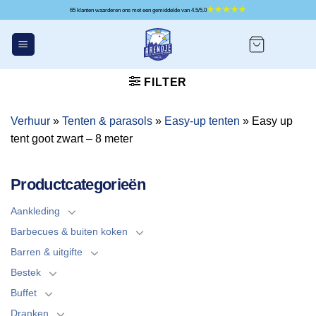
Ga
65 klanten waarderen ons met een gemiddelde van 4.5/5.0
naar
inhoud
FILTER
Verhuur
»
Tenten & parasols
»
Easy-up tenten
»
Easy up
tent goot zwart – 8 meter
Productcategorieën
Aankleding
Barbecues & buiten koken
Barren & uitgifte
Bestek
Buffet
Dranken