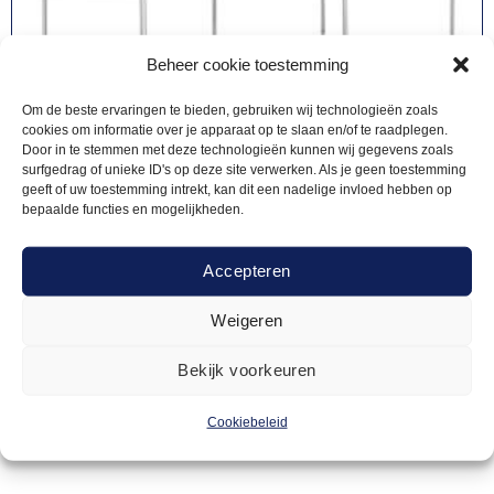
Beheer cookie toestemming
Om de beste ervaringen te bieden, gebruiken wij technologieën zoals
cookies om informatie over je apparaat op te slaan en/of te raadplegen.
Door in te stemmen met deze technologieën kunnen wij gegevens zoals
surfgedrag of unieke ID's op deze site verwerken. Als je geen toestemming
geeft of uw toestemming intrekt, kan dit een nadelige invloed hebben op
bepaalde functies en mogelijkheden.
Accepteren
EASY-UP TENTEN
245,00
Partytent – Easy up – 8 x 4m – zand
Weigeren
Bekijk voorkeuren
Offerte aanvragen
Cookiebeleid
Toevoegen
aan