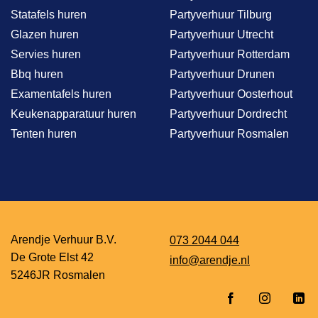
Statafels huren
Partyverhuur Tilburg
Glazen huren
Partyverhuur Utrecht
Servies huren
Partyverhuur Rotterdam
Bbq huren
Partyverhuur Drunen
Examentafels huren
Partyverhuur Oosterhout
Keukenapparatuur huren
Partyverhuur Dordrecht
Tenten huren
Partyverhuur Rosmalen
Arendje Verhuur B.V.
073 2044 044
De Grote Elst 42
info@arendje.nl
5246JR Rosmalen