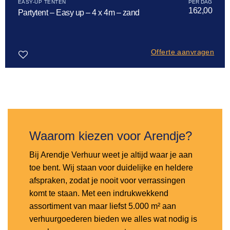
EASY-UP TENTEN
162,00
Partytent – Easy up – 4 x 4m – zand
Offerte aanvragen
Toevoegen
aan
verlanglijst
Waarom kiezen voor Arendje?
Bij Arendje Verhuur weet je altijd waar je aan
toe bent. Wij staan voor duidelijke en heldere
afspraken, zodat je nooit voor verrassingen
komt te staan. Met een indrukwekkend
assortiment van maar liefst 5.000 m² aan
verhuurgoederen bieden we alles wat nodig is