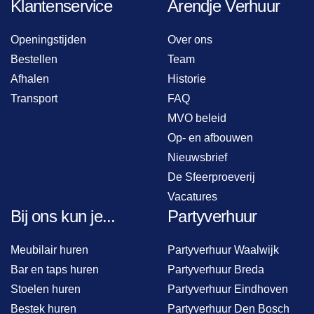
Klantenservice
Arendje Verhuur
Openingstijden
Over ons
Bestellen
Team
Afhalen
Historie
Transport
FAQ
MVO beleid
Op- en afbouwen
Nieuwsbrief
De Sfeerproeverij
Vacatures
Bij ons kun je...
Partyverhuur
Meubilair huren
Partyverhuur Waalwijk
Bar en taps huren
Partyverhuur Breda
Stoelen huren
Partyverhuur Eindhoven
Bestek huren
Partyverhuur Den Bosch