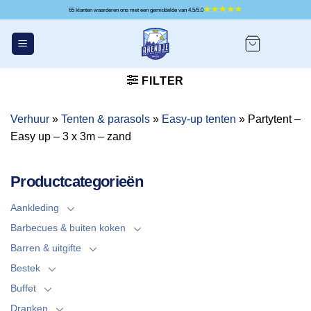
Ga
65 klanten waarderen ons met een gemiddelde van 4.5/5.0
naar
inhoud
FILTER
Verhuur
»
Tenten & parasols
»
Easy-up tenten
»
Partytent –
Easy up – 3 x 3m – zand
Productcategorieën
Aankleding
Barbecues & buiten koken
Barren & uitgifte
Bestek
Buffet
Dranken