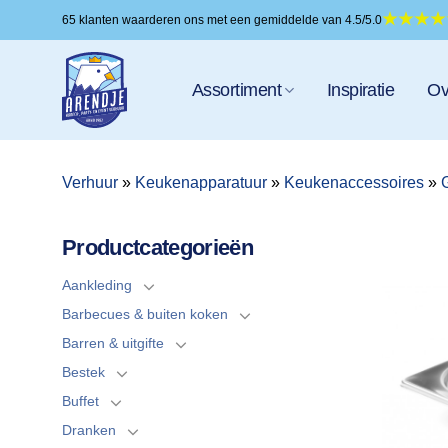
Ga
65 klanten waarderen ons met een gemiddelde van 4.5/5.0
naar
inhoud
Assortiment
Inspiratie
Ov
Verhuur
»
Keukenapparatuur
»
Keukenaccessoires
»
Productcategorieën
Aankleding
Barbecues & buiten koken
Barren & uitgifte
Bestek
Buffet
Dranken