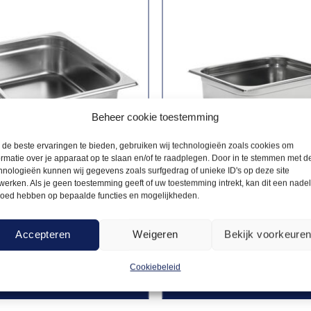
Beheer cookie toestemming
de beste ervaringen te bieden, gebruiken wij technologieën zoals cookies om
ormatie over je apparaat op te slaan en/of te raadplegen. Door in te stemmen met d
hnologieën kunnen wij gegevens zoals surfgedrag of unieke ID's op deze site
werken. Als je geen toestemming geeft of uw toestemming intrekt, kan dit een nade
loed hebben op bepaalde functies en mogelijkheden.
NORMBAKKEN & -
GASTRONORMBAKKEN & -
S
DEKSELS
3,70
ormbak 1/2 – 10
Gastronormbak 1/2 – 5
Accepteren
Weigeren
Bekijk voorkeure
p
cm diep
Cookiebeleid
Offerte aanvragen
Offerte a