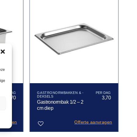
eze
lige
GASTRONORMBAKKEN & -
DEKSELS
3,70
3,70
Gastronormbak 1/2 – 2
n
cm diep
anvragen
Offerte aanvragen