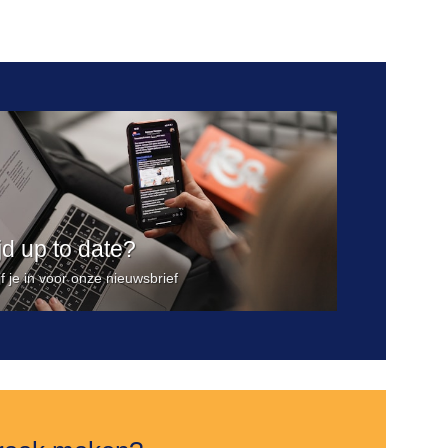
Toevoegen
aan
verlanglijst
ijd up to date?
jf je in voor onze nieuwsbrief