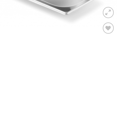
Toevoegen
aan
verlanglijst