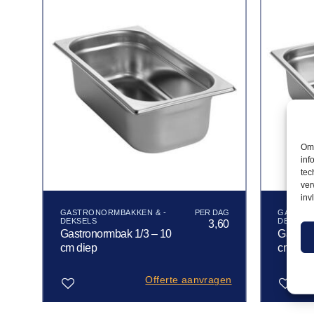
Om 
inf
tec
ver
inv
GASTRONORMBAKKEN & -
GASTRO
DEKSELS
DEKSEL
10
3,60
Gastronormbak 1/3 – 10
Gastron
cm diep
cm die
gen
Offerte aanvragen