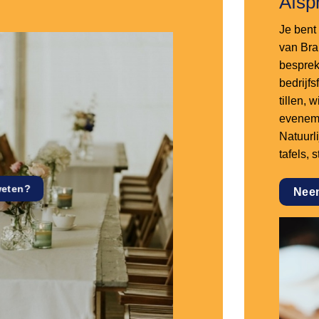
Afsp
Je bent 
van Bra
besprek
bedrijf
tillen,
eveneme
Natuurl
tafels, 
weten?
Nee