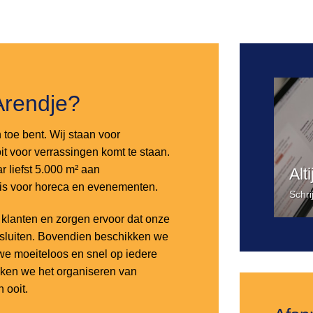
Toevoegen
aan
verlanglijst
Arendje?
n toe bent. Wij staan voor
it voor verrassingen komt te staan.
 liefst 5.000 m² aan
Alt
 is voor horeca en evenementen.
Schri
lanten en zorgen ervoor dat onze
nsluiten. Bovendien beschikken we
e moeiteloos en snel op iedere
aken we het organiseren van
 ooit.