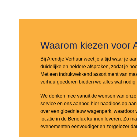
Toevoegen
Toevoegen
aan
aan
verlanglijst
verlanglijst
Waarom kiezen voor 
Bij Arendje Verhuur weet je altijd waar je aa
duidelijke en heldere afspraken, zodat je noo
Met een indrukwekkend assortiment van maar
verhuurgoederen bieden we alles wat nodig
We denken mee vanuit de wensen van onze k
service en ons aanbod hier naadloos op aa
over een gloednieuw wagenpark, waardoor w
locatie in de Benelux kunnen leveren. Zo m
evenementen eenvoudiger en zorgelozer dan