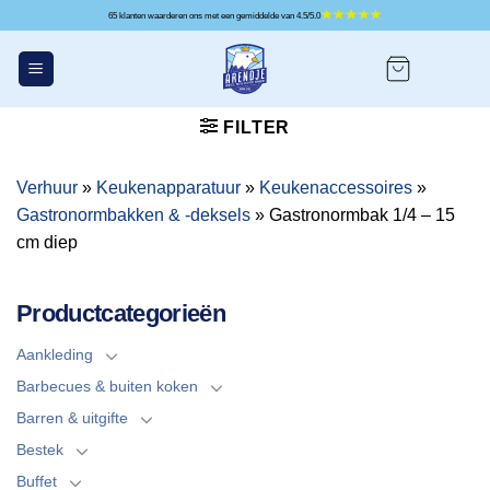
Ga
65 klanten waarderen ons met een gemiddelde van 4.5/5.0
naar
inhoud
FILTER
Verhuur
»
Keukenapparatuur
»
Keukenaccessoires
»
Gastronormbakken & -deksels
»
Gastronormbak 1/4 – 15
cm diep
Productcategorieën
Aankleding
Barbecues & buiten koken
Barren & uitgifte
Bestek
Buffet