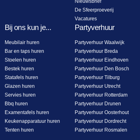
Nieuwsbrief
De Sfeerproeverij
Vacatures
Bij ons kun je...
Partyverhuur
Meubilair huren
Partyverhuur Waalwijk
Bar en taps huren
Partyverhuur Breda
Stoelen huren
Partyverhuur Eindhoven
Bestek huren
Partyverhuur Den Bosch
Statafels huren
Partyverhuur Tilburg
Glazen huren
Partyverhuur Utrecht
Servies huren
Partyverhuur Rotterdam
Bbq huren
Partyverhuur Drunen
Examentafels huren
Partyverhuur Oosterhout
Keukenapparatuur huren
Partyverhuur Dordrecht
Tenten huren
Partyverhuur Rosmalen