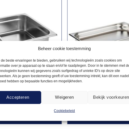
Beheer cookie toestemming
de beste ervaringen te bieden, gebruiken wij technologieën zoals cookies om
ormatie over je apparaat op te slaan en/of te raadplegen. Door in te stemmen met d
hnologieën kunnen wij gegevens zoals surfgedrag of unieke ID's op deze site
werken. Als je geen toestemming geeft of uw toestemming intrekt, kan dit een nade
loed hebben op bepaalde functies en mogelijkheden.
NORMBAKKEN & -
GASTRONORMBAKKEN & -
S
DEKSELS
3,70
ormbak 1/2 – 10
Gastronormbak 1/1 – 5
Accepteren
Weigeren
Bekijk voorkeure
p
cm diep
Cookiebeleid
Offerte aanvragen
Offerte a