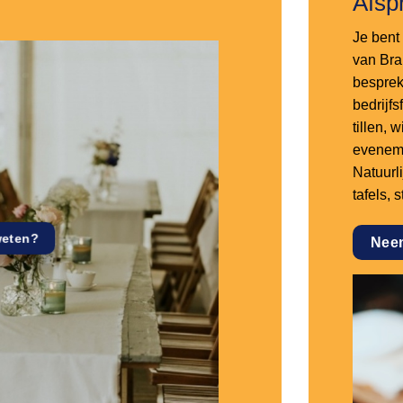
Afsp
Je bent 
van Bra
besprek
bedrijf
tillen,
eveneme
Natuurl
tafels, 
weten?
Nee