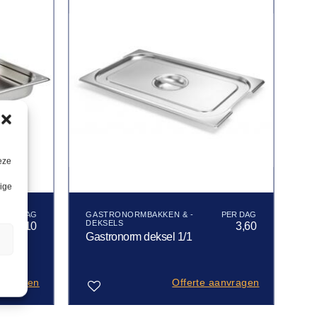
eze
lige
GASTRONORMBAKKEN & -
DEKSELS
5,10
3,60
Gastronorm deksel 1/1
n
anvragen
Offerte aanvragen