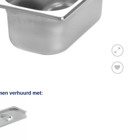
Toevoegen
men verhuurd met:
aan
verlanglijst