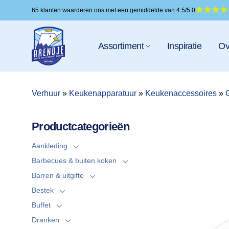
Ga
65 klanten waarderen ons met een gemiddelde van 4.5/5.0
naar
inhoud
Assortiment
Inspiratie
Ov
Verhuur
»
Keukenapparatuur
»
Keukenaccessoires
»
Productcategorieën
Aankleding
Barbecues & buiten koken
Barren & uitgifte
Bestek
Buffet
Dranken