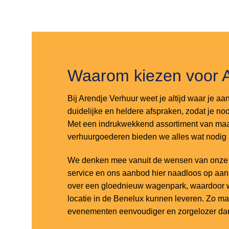
Toevoegen
Toevoegen
aan
aan
verlanglijst
verlanglijst
Waarom kiezen voor 
Bij Arendje Verhuur weet je altijd waar je aa
duidelijke en heldere afspraken, zodat je noo
Met een indrukwekkend assortiment van maar
verhuurgoederen bieden we alles wat nodig
We denken mee vanuit de wensen van onze k
service en ons aanbod hier naadloos op aa
over een gloednieuw wagenpark, waardoor w
locatie in de Benelux kunnen leveren. Zo m
evenementen eenvoudiger en zorgelozer dan