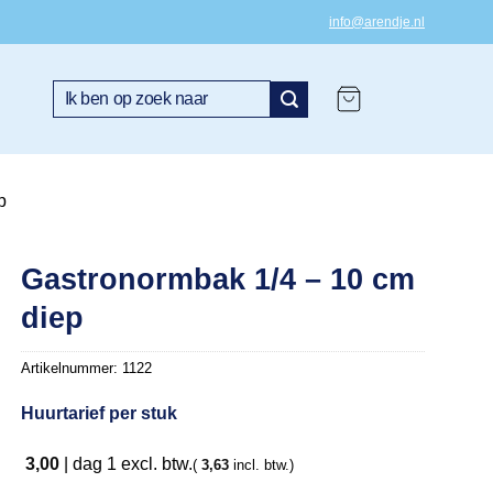
info@arendje.nl
Zoeken
naar:
p
Gastronormbak 1/4 – 10 cm
diep
Artikelnummer:
1122
Huurtarief per stuk
3,00
|
dag 1
excl. btw.
(
3,63
incl. btw.)