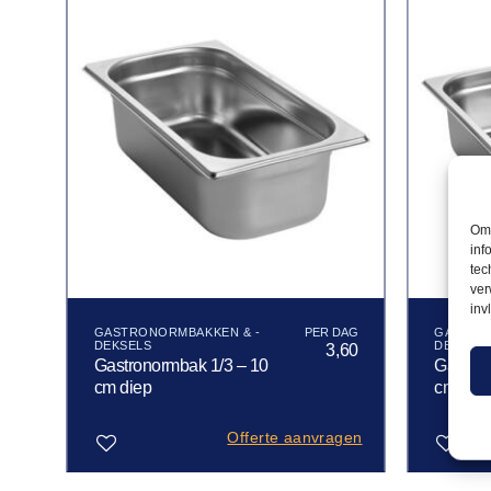
Om 
inf
tec
ver
inv
GASTRONORMBAKKEN & -
GASTRO
DEKSELS
DEKSEL
50
3,60
Gastronormbak 1/3 – 10
Gastron
cm diep
cm die
gen
Offerte aanvragen