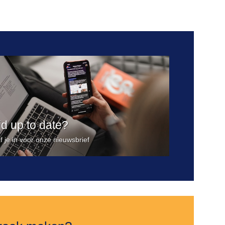
Toevoegen
aan
verlanglijst
ijd up to date?
jf je in voor onze nieuwsbrief