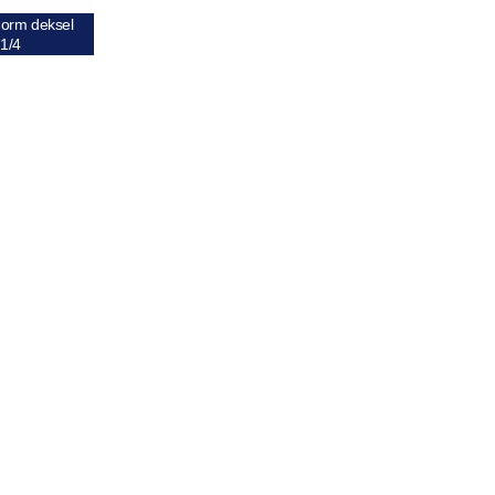
orm deksel
1/4