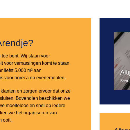
Toevoegen
aan
verlanglijst
Arendje?
n toe bent. Wij staan voor
it voor verrassingen komt te staan.
 liefst 5.000 m² aan
Alt
 is voor horeca en evenementen.
Schri
lanten en zorgen ervoor dat onze
nsluiten. Bovendien beschikken we
e moeiteloos en snel op iedere
aken we het organiseren van
 ooit.